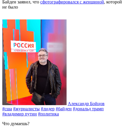
Байден заявил, что
сфотографировался с женщиной
, которой
не было
Александр Бойцов
#сша
#журналисты
#лидер
#байден
#дональд трамп
#владимир путин
#политика
Что думаешь?