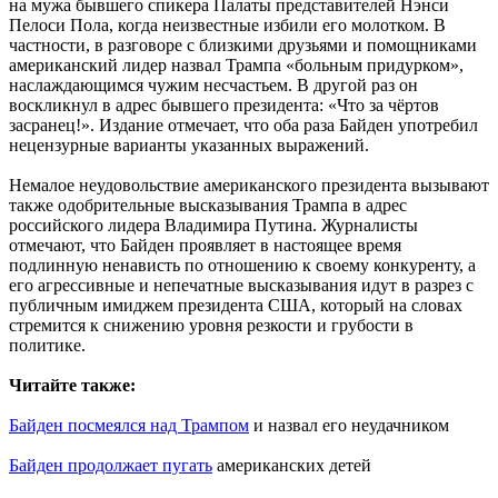
на мужа бывшего спикера Палаты представителей Нэнси
Пелоси Пола, когда неизвестные избили его молотком. В
частности, в разговоре с близкими друзьями и помощниками
американский лидер назвал Трампа «больным придурком»,
наслаждающимся чужим несчастьем. В другой раз он
воскликнул в адрес бывшего президента: «Что за чёртов
засранец!». Издание отмечает, что оба раза Байден употребил
нецензурные варианты указанных выражений.
Немалое неудовольствие американского президента вызывают
также одобрительные высказывания Трампа в адрес
российского лидера Владимира Путина. Журналисты
отмечают, что Байден проявляет в настоящее время
подлинную ненависть по отношению к своему конкуренту, а
его агрессивные и непечатные высказывания идут в разрез с
публичным имиджем президента США, который на словах
стремится к снижению уровня резкости и грубости в
политике.
Читайте также:
Байден посмеялся над Трампом
и назвал его неудачником
Байден продолжает пугать
американских детей