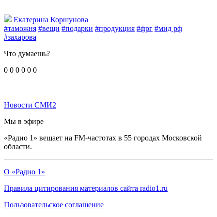
Екатерина Коршунова
#таможня
#вещи
#подарки
#продукция
#фрг
#мид рф
#захарова
Что думаешь?
0
0
0
0
0
0
Новости СМИ2
Мы в эфире
«Радио 1» вещает на FM-частотах в 55 городах Московской
области.
О «Радио 1»
Правила цитирования материалов сайта radio1.ru
Пользовательское соглашение