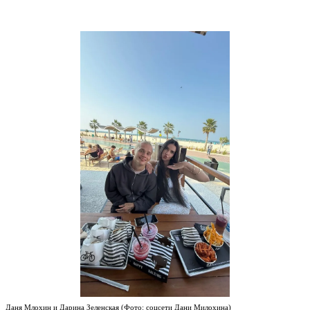
Даня Млохин и Дарина Зеленская (Фото: соцсети Дани Милохина)