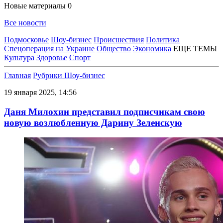
Новые материалы
0
Все новости
Подмосковье
Шоу-бизнес
Происшествия
Политика
Спецоперация на Украине
Общество
Экономика
ЕЩЕ ТЕМЫ
Культура
Здоровье
Спорт
Главная
Рубрики
Шоу-бизнес
19 января 2025, 14:56
Даня Милохин представил подписчикам свою
новую возлюбленную Дарину Зеленскую