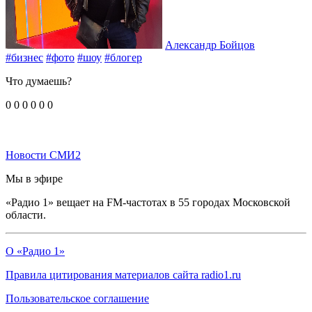
Александр Бойцов
#бизнес
#фото
#шоу
#блогер
Что думаешь?
0
0
0
0
0
0
Новости СМИ2
Мы в эфире
«Радио 1» вещает на FM-частотах в 55 городах Московской
области.
О «Радио 1»
Правила цитирования материалов сайта radio1.ru
Пользовательское соглашение