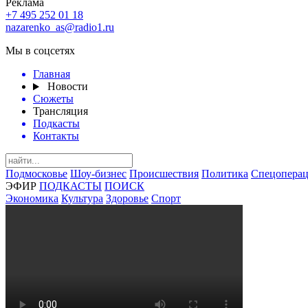
Реклама
+7 495 252 01 18
nazarenko_as@radio1.ru
Мы в соцсетях
Главная
Новости
Сюжеты
Трансляция
Подкасты
Контакты
Подмосковье
Шоу-бизнес
Происшествия
Политика
Спецоперац
ЭФИР
ПОДКАСТЫ
ПОИСК
Экономика
Культура
Здоровье
Спорт