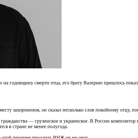
 на годовщину смерти отца, его брату Валерию пришлось показ
месту захоронения, он сказал несколько слов покойному отцу, п
гражданства — грузинское и украинское. В России композитор п
ся в стране не менее полугода.
о этой причине продлить ВНЖ он не смог.