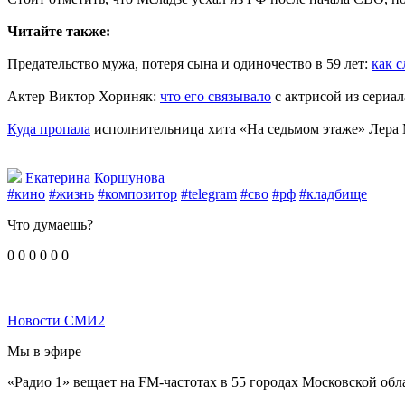
Читайте также:
Предательство мужа, потеря сына и одиночество в 59 лет:
как 
Актер Виктор Хориняк:
что его связывало
с актрисой из сериал
Куда пропала
исполнительница хита «На седьмом этаже» Лера М
Екатерина Коршунова
#кино
#жизнь
#композитор
#telegram
#сво
#рф
#кладбище
Что думаешь?
0
0
0
0
0
0
Новости СМИ2
Мы в эфире
«Радио 1» вещает на FM-частотах в 55 городах Московской обл