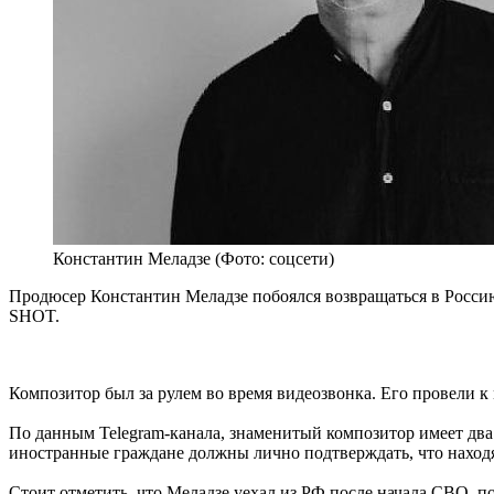
Константин Меладзе (Фото: соцсети)
Продюсер Константин Меладзе побоялся возвращаться в Россию
SHOT.
Композитор был за рулем во время видеозвонка. Его провели к 
По данным Telegram-канала, знаменитый композитор имеет два 
иностранные граждане должны лично подтверждать, что находят
Стоит отметить, что Меладзе уехал из РФ после начала СВО, п