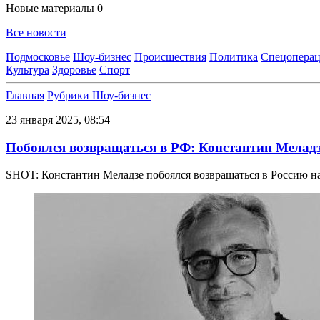
Новые материалы
0
Все новости
Подмосковье
Шоу-бизнес
Происшествия
Политика
Спецоперац
Культура
Здоровье
Спорт
Главная
Рубрики
Шоу-бизнес
23 января 2025, 08:54
Побоялся возвращаться в РФ: Константин Меладзе
SHOT: Константин Меладзе побоялся возвращаться в Россию н