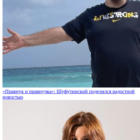
«Правнук и правнучка»: Шуфутинский поделился радостной
новостью