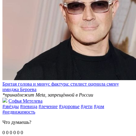
Бритая голова и минус фактура: стилист оценила смену
имиджа Бероева
*принадлежит Meta, запрещённой в России
Софья Метелева
#звёзды
#певица
#лечение
#здоровье
#дети
#дом
#недвижимость
Что думаешь?
0
0
0
0
0
0