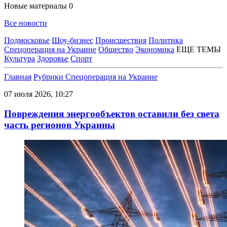
Новые материалы
0
Все новости
Подмосковье
Шоу-бизнес
Происшествия
Политика
Спецоперация на Украине
Общество
Экономика
ЕЩЕ ТЕМЫ
Культура
Здоровье
Спорт
Главная
Рубрики
Спецоперация на Украине
07 июля 2026, 10:27
Повреждения энергообъектов оставили без света
часть регионов Украины