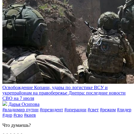
Освобождение Копани, удары по логистике ВСУ и
укрепрайонам на правобережье Днепра: последние новости
СВО на 7 июля
Дарья Осипова
#владимир путин
#президент
#операции
#свет
#режим
#лидер
#днр
#сво
#киев
Что думаешь?