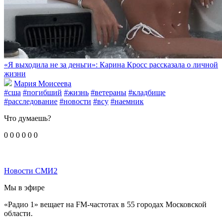
«Я выходила не за деньги»: Карина Кросс рассказала о личной
жизни
Мария Моисеева
#сша
#погибший
#жизнь
#ветераны
#кладбище
#расследование
#новости
#всу
#наемник
Что думаешь?
0
0
0
0
0
0
Новости СМИ2
Мы в эфире
«Радио 1» вещает на FM-частотах в 55 городах Московской
области.