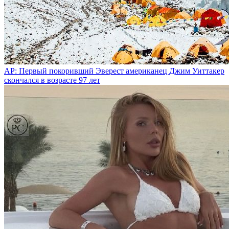
AP: Первый покоривший Эверест американец Джим Уиттакер
скончался в возрасте 97 лет