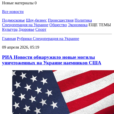
Новые материалы
0
Все новости
Подмосковье
Шоу-бизнес
Происшествия
Политика
Спецоперация на Украине
Общество
Экономика
ЕЩЕ ТЕМЫ
Культура
Здоровье
Спорт
Главная
Рубрики
Спецоперация на Украине
09 апреля 2026, 05:19
РИА Новости обнаружило новые могилы
уничтоженных на Украине наемников США