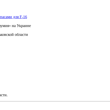
пасами для F-16
зумия» на Украине
ковской области
асти.