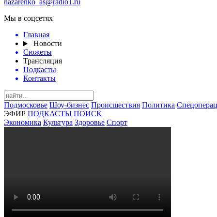
nazarenko_as@radio1.ru
Мы в соцсетях
Главная
Новости
Сюжеты
Трансляция
Подкасты
Контакты
Подмосковье
Шоу-бизнес
Происшествия
Политика
Спецоперац
ЭФИР
ПОДКАСТЫ
ПОИСК
Экономика
Культура
Здоровье
Спорт