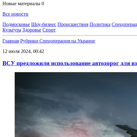
Новые материалы
0
Все новости
Подмосковье
Шоу-бизнес
Происшествия
Политика
Спецоперац
Культура
Здоровье
Спорт
Главная
Рубрики
Спецоперация на Украине
12 июля 2024, 00:42
ВСУ предложили использование автодорог для вз