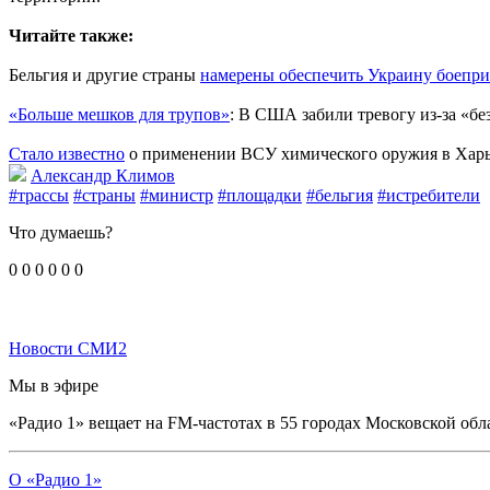
Читайте также:
Бельгия и другие страны
намерены обеспечить Украину боепри
«‎Больше мешков для трупов»
: В США забили тревогу из-за «бе
Стало известно
о применении ВСУ химического оружия в Харь
Александр Климов
#трассы
#страны
#министр
#площадки
#бельгия
#истребители
Что думаешь?
0
0
0
0
0
0
Новости СМИ2
Мы в эфире
«Радио 1» вещает на FM-частотах в 55 городах Московской обл
О «Радио 1»