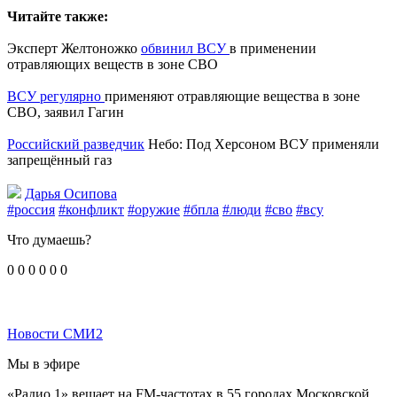
Читайте также:
Эксперт Желтоножко
обвинил ВСУ
в применении
отравляющих веществ в зоне СВО
ВСУ регулярно
применяют отравляющие вещества в зоне
СВО, заявил Гагин
Российский разведчик
Небо: Под Херсоном ВСУ применяли
запрещённый газ
Дарья Осипова
#россия
#конфликт
#оружие
#бпла
#люди
#сво
#всу
Что думаешь?
0
0
0
0
0
0
Новости СМИ2
Мы в эфире
«Радио 1» вещает на FM-частотах в 55 городах Московской