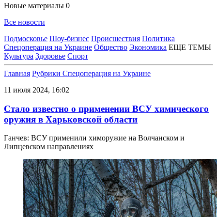
Новые материалы
0
Все новости
Подмосковье
Шоу-бизнес
Происшествия
Политика
Спецоперация на Украине
Общество
Экономика
ЕЩЕ ТЕМЫ
Культура
Здоровье
Спорт
Главная
Рубрики
Спецоперация на Украине
11 июля 2024, 16:02
Стало известно о применении ВСУ химического
оружия в Харьковской области
Ганчев: ВСУ применили химоружие на Волчанском и
Липцевском направлениях