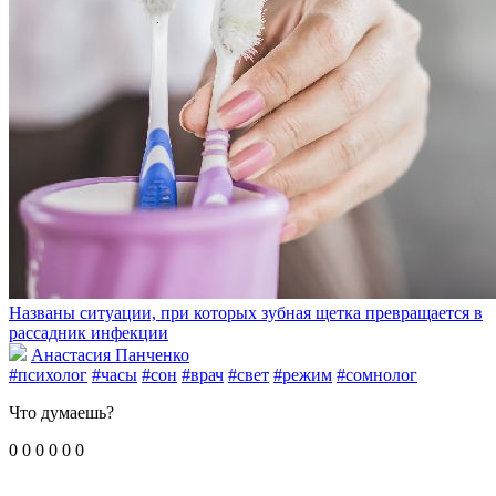
Названы ситуации, при которых зубная щетка превращается в
рассадник инфекции
Анастасия Панченко
#психолог
#часы
#сон
#врач
#свет
#режим
#сомнолог
Что думаешь?
0
0
0
0
0
0