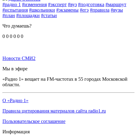
#радио 1
#изменения
#эксперт
#вуз
#подготовка
#маршрут
#испытания
#школьники
#экзамены
#егэ
#правила
#вузы
#план
#площадки
#статьи
Что думаешь?
0
0
0
0
0
0
Новости СМИ2
Мы в эфире
«Радио 1» вещает на FM-частотах в 55 городах Московской
области.
О «Радио 1»
Правила цитирования материалов сайта radio1.ru
Пользовательское соглашение
Информация