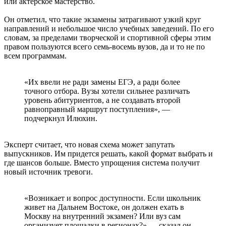
или актерское мастерство.
Он отметил, что такие экзамены затрагивают узкий круг
направлений и небольшое число учебных заведений. По его
словам, за пределами творческой и спортивной сферы этим
правом пользуются всего семь-восемь вузов, да и то не по
всем программам.
«Их ввели не ради замены ЕГЭ, а ради более
точного отбора. Вузы хотели сильнее различать
уровень абитуриентов, а не создавать второй
равноправный маршрут поступления», —
подчеркнул Илюхин.
Эксперт считает, что новая схема может запутать
выпускников. Им придется решать, какой формат выбрать и
где шансов больше. Вместо упрощения система получит
новый источник тревоги.
«Возникает и вопрос доступности. Если школьник
живет на Дальнем Востоке, он должен ехать в
Москву на внутренний экзамен? Или вуз сам
организует площадки в регионах?» — сказал он.