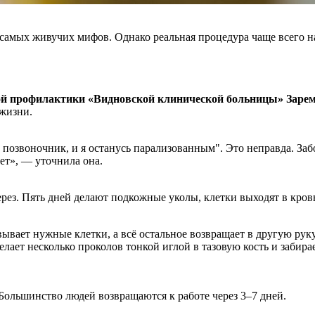
самых живучих мифов. Однако реальная процедура чаще всего нап
ой профилактики «Видновской клинической больницы» Зарем
 жизни.
звоночник, и я останусь парализованным". Это неправда. Забор
ет», — уточнила она.
рез. Пять дней делают подкожные уколы, клетки выходят в кровь
вывает нужные клетки, а всё остальное возвращает в другую ру
делает несколько проколов тонкой иглой в тазовую кость и забир
 Большинство людей возвращаются к работе через 3–7 дней.