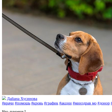
Дайана Хусинова
#врачи
#помощь
#кровь
#график
#акции
#минздрав мо
#донор
Что думаешь?