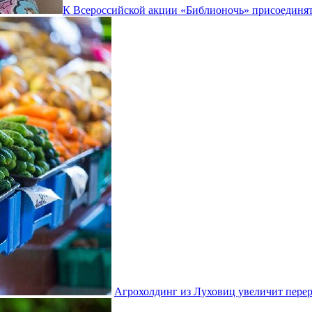
К Всероссийской акции «Библионочь» присоединят
Агрохолдинг из Луховиц увеличит пере