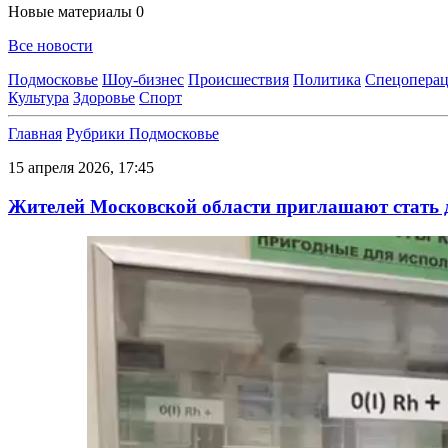
Новые материалы
0
Все новости
Подмосковье
Шоу-бизнес
Происшествия
Политика
Спецоперац
Культура
Здоровье
Спорт
Главная
Рубрики
Подмосковье
15 апреля 2026, 17:45
Жителей Московской области приглашают стать 