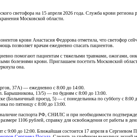
ого светофора на 15 апреля 2026 года. Служба крови региона р
хранения Московской области.
нентов крови Анастасия Федорова отметила, что светофор сейча
мощь позволяет врачам ежедневно спасать пациентов.
дневно помогают пациентам с тяжелыми травмами, ожогами, о
ыми болезнями крови. Приглашаем посетить Московский област
ркнула она.
гов, 37А) — ежедневно с 8:00 до 14:00.
л. Барышникова, 13/5) — по будням с 8:00 до 13:00.
ке (Больничный проезд, 5) — с понедельника по субботу с 8:00 д
ка по пятницу с 8:00 до 13:00.
ие, наличие паспорта РФ, СНИЛС и при необходимости подтвержд
размере 1106 рублей, справку для освобождения от работы в де
 с 9:00 до 12:00. Ближайшая состоится 17 апреля в Сергиевом Пос
доноров Сергиева Посада.
Следить за графиком выездных акций 