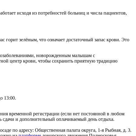
аботает исходя из потребностей больниц и числа пациентов,
с горит зелёным, что означает достаточный запас крови. Это
нкозаболеваниями, новорожденным малышам с
ной центр крови, чтобы сохранить приятную традицию
о 13:00.
ения временной регистрации (если нет постоянной в любом
нь сдачи и дополнительный оплачиваемый день отдыха.
аде по адресу: Общественная палата округа, 1-я Рыбная, д. 3.
можно на
платформе
донорского движения Подмосковья.