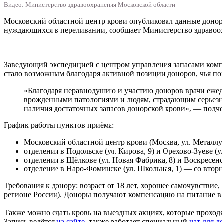
Видео: Министерство здравоохранения Московской области
Московский областной центр крови опубликовал данные донорск
нуждающихся в переливании, сообщает Министерство здравоо
Заведующий экспедицией с центром управления запасами компо
стало возможным благодаря активной позиции доноров, чья по
«Благодаря неравнодушию и участию доноров врачи еже
врожденными патологиями и людям, страдающим серьезн
наличия достаточных запасов донорской крови», — подче
График работы пунктов приёма:
Московский областной центр крови (Москва, ул. Металлур
отделения в Подольске (ул. Кирова, 9) и Орехово-Зуеве (у
отделения в Щёлкове (ул. Новая Фабрика, 8) и Воскресенс
отделение в Наро-Фоминске (ул. Школьная, 1) — со вторни
Требования к донору: возраст от 18 лет, хорошее самочувств
регионе России). Доноры получают компенсацию на питание в 
Также можно сдать кровь на выездных акциях, которые проходят
Запись ведётся
на сайте,
также работает специальный
чат для 