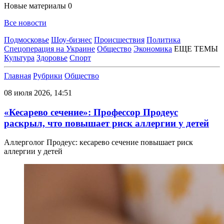
Новые материалы
0
Все новости
Подмосковье
Шоу-бизнес
Происшествия
Политика
Спецоперация на Украине
Общество
Экономика
ЕЩЕ ТЕМЫ
Культура
Здоровье
Спорт
Главная
Рубрики
Общество
08 июля 2026, 14:51
«Кесарево сечение»: Профессор Продеус
раскрыл, что повышает риск аллергии у детей
Аллерголог Продеус: кесарево сечение повышает риск
аллергии у детей