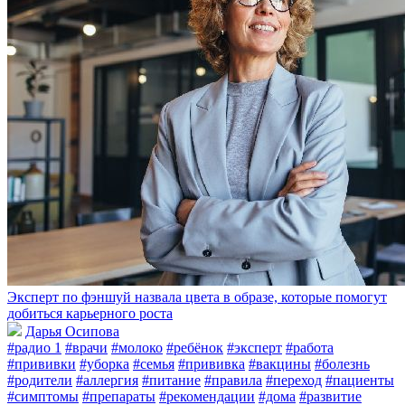
Эксперт по фэншуй назвала цвета в образе, которые помогут
добиться карьерного роста
Дарья Осипова
#радио 1
#врачи
#молоко
#ребёнок
#эксперт
#работа
#прививки
#уборка
#семья
#прививка
#вакцины
#болезнь
#родители
#аллергия
#питание
#правила
#переход
#пациенты
#симптомы
#препараты
#рекомендации
#дома
#развитие