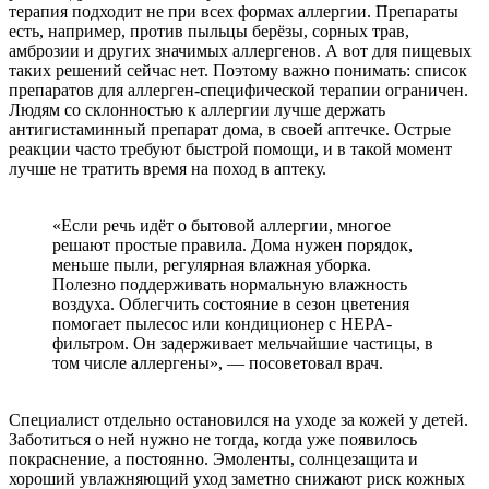
терапия подходит не при всех формах аллергии. Препараты
есть, например, против пыльцы берёзы, сорных трав,
амброзии и других значимых аллергенов. А вот для пищевых
таких решений сейчас нет. Поэтому важно понимать: список
препаратов для аллерген-специфической терапии ограничен.
Людям со склонностью к аллергии лучше держать
антигистаминный препарат дома, в своей аптечке. Острые
реакции часто требуют быстрой помощи, и в такой момент
лучше не тратить время на поход в аптеку.
«Если речь идёт о бытовой аллергии, многое
решают простые правила. Дома нужен порядок,
меньше пыли, регулярная влажная уборка.
Полезно поддерживать нормальную влажность
воздуха. Облегчить состояние в сезон цветения
помогает пылесос или кондиционер с HEPA-
фильтром. Он задерживает мельчайшие частицы, в
том числе аллергены», — посоветовал врач.
Специалист отдельно остановился на уходе за кожей у детей.
Заботиться о ней нужно не тогда, когда уже появилось
покраснение, а постоянно. Эмоленты, солнцезащита и
хороший увлажняющий уход заметно снижают риск кожных