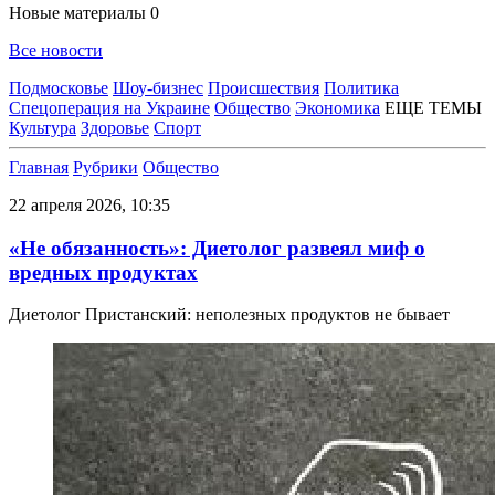
Новые материалы
0
Все новости
Подмосковье
Шоу-бизнес
Происшествия
Политика
Спецоперация на Украине
Общество
Экономика
ЕЩЕ ТЕМЫ
Культура
Здоровье
Спорт
Главная
Рубрики
Общество
22 апреля 2026, 10:35
«Не обязанность»: Диетолог развеял миф о
вредных продуктах
Диетолог Пристанский: неполезных продуктов не бывает