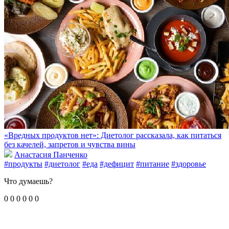
«Вредных продуктов нет»: Диетолог рассказала, как питаться
без качелей, запретов и чувства вины
Анастасия Панченко
#продукты
#диетолог
#еда
#дефицит
#питание
#здоровье
Что думаешь?
0
0
0
0
0
0