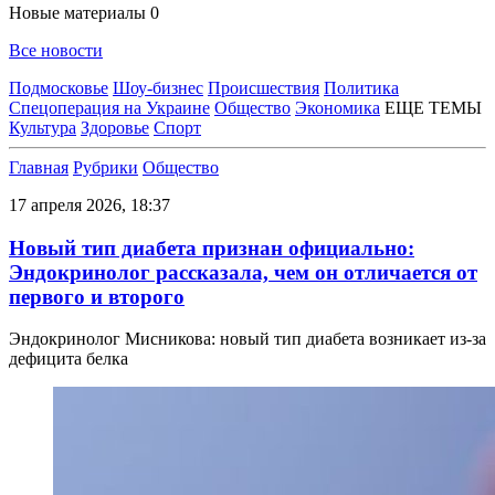
Новые материалы
0
Все новости
Подмосковье
Шоу-бизнес
Происшествия
Политика
Спецоперация на Украине
Общество
Экономика
ЕЩЕ ТЕМЫ
Культура
Здоровье
Спорт
Главная
Рубрики
Общество
17 апреля 2026, 18:37
Новый тип диабета признан официально:
Эндокринолог рассказала, чем он отличается от
первого и второго
Эндокринолог Мисникова: новый тип диабета возникает из-за
дефицита белка