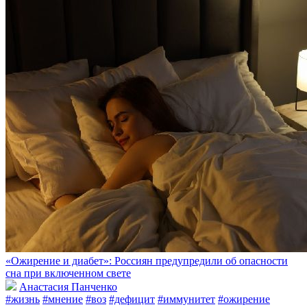
«Ожирение и диабет»: Россиян предупредили об опасности
сна при включенном свете
Анастасия Панченко
#жизнь
#мнение
#воз
#дефицит
#иммунитет
#ожирение