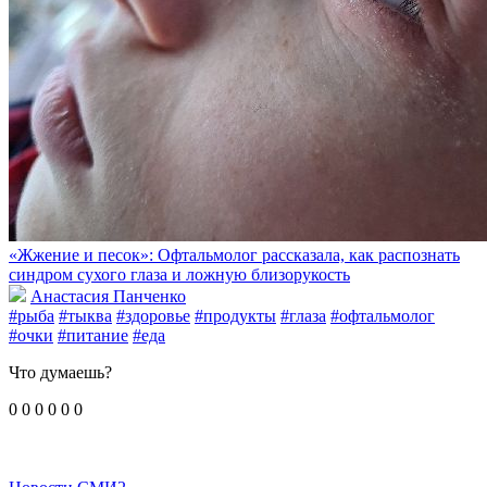
«Жжение и песок»: Офтальмолог рассказала, как распознать
синдром сухого глаза и ложную близорукость
Анастасия Панченко
#рыба
#тыква
#здоровье
#продукты
#глаза
#офтальмолог
#очки
#питание
#еда
Что думаешь?
0
0
0
0
0
0