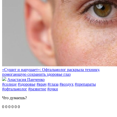
«Сушит и нарушает»: Офтальмолог раскрыла технику,
помогающую сохранить здоровье глаз
Анастасия Панченко
#солнце
#здоровье
#врач
#глаза
#воздух
#препараты
#офтальмолог
#развитие
#очки
Что думаешь?
0
0
0
0
0
0