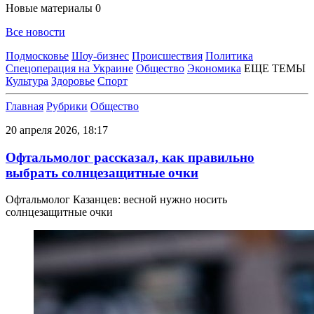
Новые материалы
0
Все новости
Подмосковье
Шоу-бизнес
Происшествия
Политика
Спецоперация на Украине
Общество
Экономика
ЕЩЕ ТЕМЫ
Культура
Здоровье
Спорт
Главная
Рубрики
Общество
20 апреля 2026, 18:17
Офтальмолог рассказал, как правильно
выбрать солнцезащитные очки
Офтальмолог Казанцев: весной нужно носить
солнцезащитные очки