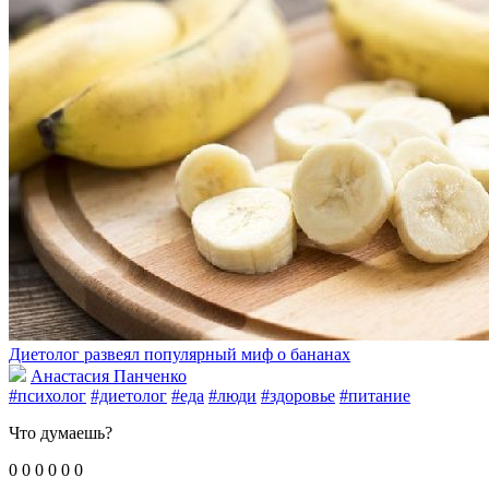
Диетолог развеял популярный миф о бананах
Анастасия Панченко
#психолог
#диетолог
#еда
#люди
#здоровье
#питание
Что думаешь?
0
0
0
0
0
0