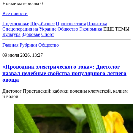
Новые материалы
0
Все новости
Подмосковье
Шоу-бизнес
Происшествия
Политика
Спецоперация на Украине
Общество
Экономика
ЕЩЕ ТЕМЫ
Культура
Здоровье
Спорт
Главная
Рубрики
Общество
09 июля 2026, 13:27
«Проводник электрического тока»: Диетолог
назвал целебные свойства популярного летнего
овоща
Диетолог Пристанский: кабачки полезны клетчаткой, калием
и водой