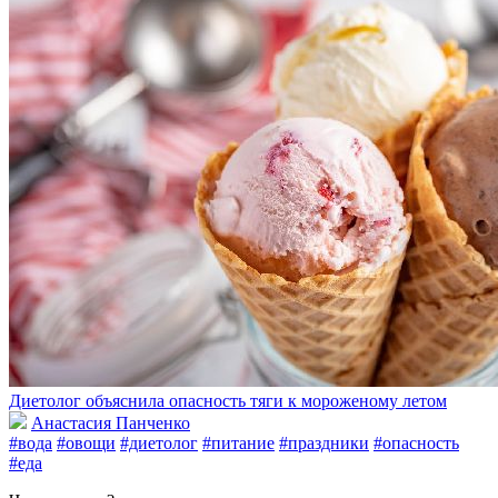
Диетолог объяснила опасность тяги к мороженому летом
Анастасия Панченко
#вода
#овощи
#диетолог
#питание
#праздники
#опасность
#еда