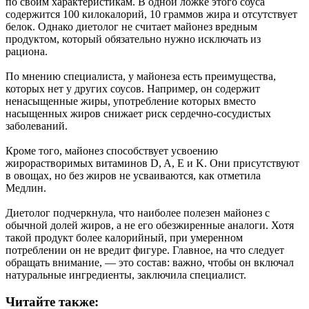
по своим характеристикам. В одной ложке этого соуса
содержится 100 килокалорий, 10 граммов жира и отсутствует
белок. Однако диетолог не считает майонез вредным
продуктом, который обязательно нужно исключать из
рациона.
По мнению специалиста, у майонеза есть преимущества,
которых нет у других соусов. Например, он содержит
ненасыщенные жиры, употребление которых вместо
насыщенных жиров снижает риск сердечно-сосудистых
заболеваний.
Кроме того, майонез способствует усвоению
жирорастворимых витаминов D, A, E и K. Они присутствуют
в овощах, но без жиров не усваиваются, как отметила
Медлин.
Диетолог подчеркнула, что наиболее полезен майонез с
обычной долей жиров, а не его обезжиренные аналоги. Хотя
такой продукт более калорийный, при умеренном
потреблении он не вредит фигуре. Главное, на что следует
обращать внимание, — это состав: важно, чтобы он включал
натуральные ингредиенты, заключила специалист.
Читайте также: