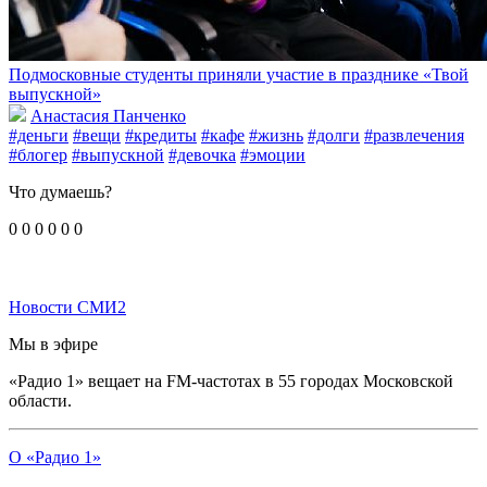
Подмосковные студенты приняли участие в празднике «Твой
выпускной»
Анастасия Панченко
#деньги
#вещи
#кредиты
#кафе
#жизнь
#долги
#развлечения
#блогер
#выпускной
#девочка
#эмоции
Что думаешь?
0
0
0
0
0
0
Новости СМИ2
Мы в эфире
«Радио 1» вещает на FM-частотах в 55 городах Московской
области.
О «Радио 1»