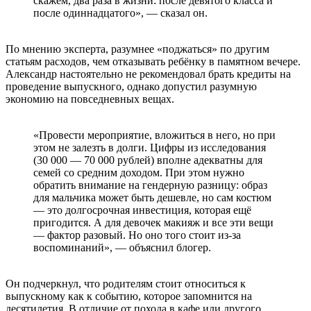
скажем, два раза в жизни: после девятого класса и
после одиннадцатого», — сказал он.
По мнению эксперта, разумнее «поджаться» по другим
статьям расходов, чем отказывать ребёнку в памятном вечере.
Александр настоятельно не рекомендовал брать кредиты на
проведение выпускного, однако допустил разумную
экономию на повседневных вещах.
«Провести мероприятие, вложиться в него, но при
этом не залезть в долги. Цифры из исследования
(30 000 — 70 000 рублей) вполне адекватны для
семей со средним доходом. При этом нужно
обратить внимание на гендерную разницу: образ
для мальчика может быть дешевле, но сам костюм
— это долгосрочная инвестиция, которая ещё
пригодится. А для девочек макияж и все эти вещи
— фактор разовый. Но оно того стоит из-за
воспоминаний», — объяснил блогер.
Он подчеркнул, что родителям стоит относиться к
выпускному как к событию, которое запомнится на
десятилетия. В отличие от похода в кафе или другого