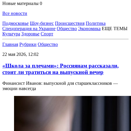
Новые материалы
0
Все новости
Подмосковье
Шоу-бизнес
Происшествия
Политика
Спецоперация на Украине
Общество
Экономика
ЕЩЕ ТЕМЫ
Культура
Здоровье
Спорт
Главная
Рубрики
Общество
22 мая 2026, 12:02
«Школа за плечами»: Россиянам рассказали,
стоит ли тратиться на выпускной вечер
Финансист Иванов: выпускной для старшеклассников —
эмоции навсегда