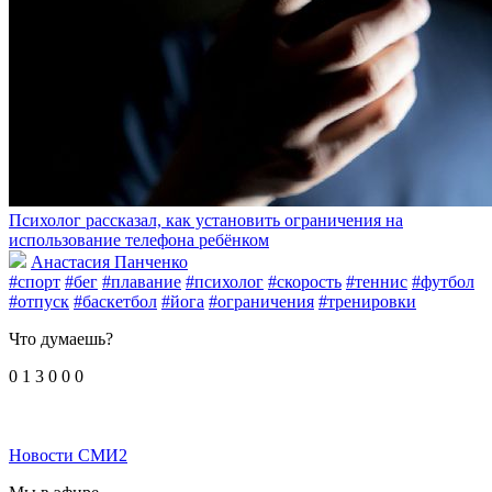
Психолог рассказал, как установить ограничения на
использование телефона ребёнком
Анастасия Панченко
#спорт
#бег
#плавание
#психолог
#скорость
#теннис
#футбол
#отпуск
#баскетбол
#йога
#ограничения
#тренировки
Что думаешь?
0
1
3
0
0
0
Новости СМИ2