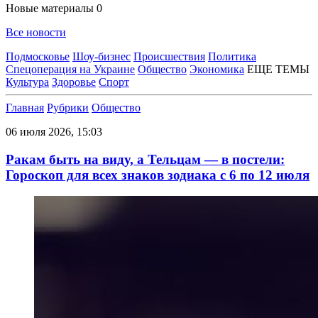
Новые материалы
0
Все новости
Подмосковье
Шоу-бизнес
Происшествия
Политика
Спецоперация на Украине
Общество
Экономика
ЕЩЕ ТЕМЫ
Культура
Здоровье
Спорт
Главная
Рубрики
Общество
06 июля 2026, 15:03
Ракам быть на виду, а Тельцам — в постели:
Гороскоп для всех знаков зодиака с 6 по 12 июля