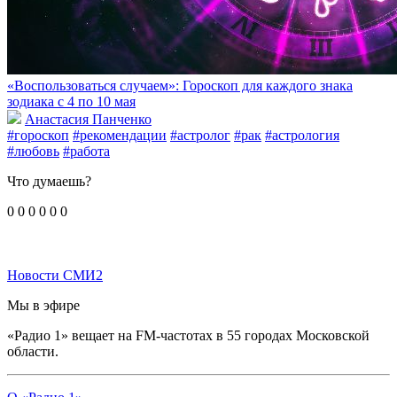
«Воспользоваться случаем»: Гороскоп для каждого знака
зодиака с 4 по 10 мая
Анастасия Панченко
#гороскоп
#рекомендации
#астролог
#рак
#астрология
#любовь
#работа
Что думаешь?
0
0
0
0
0
0
Новости СМИ2
Мы в эфире
«Радио 1» вещает на FM-частотах в 55 городах Московской
области.