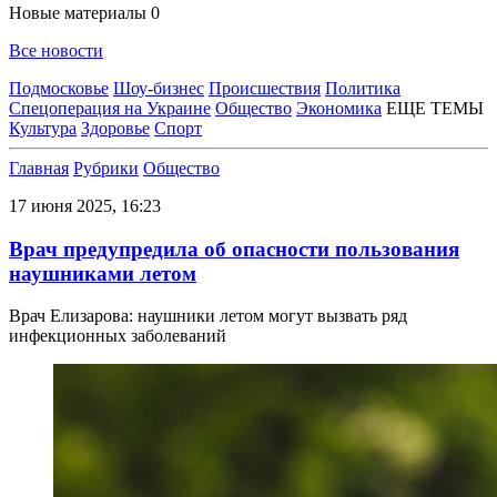
Новые материалы
0
Все новости
Подмосковье
Шоу-бизнес
Происшествия
Политика
Спецоперация на Украине
Общество
Экономика
ЕЩЕ ТЕМЫ
Культура
Здоровье
Спорт
Главная
Рубрики
Общество
17 июня 2025, 16:23
Врач предупредила об опасности пользования
наушниками летом
Врач Елизарова: наушники летом могут вызвать ряд
инфекционных заболеваний