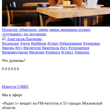
Психолог объяснила, зачем умные женщины играют
«глупышек» на свиданиях
Анастасия Панченко
#психолог
#дети
#ребёнок
#страх
#образование
#здоровье
#жизнь
#егэ
#родители
#контроль
#огэ
#отношения
#рекомендации
#болезни
#тревога
#стресс
#эмоции
Что думаешь?
0
0
0
0
0
0
Новости СМИ2
Мы в эфире
«Радио 1» вещает на FM-частотах в 55 городах Московской
области.