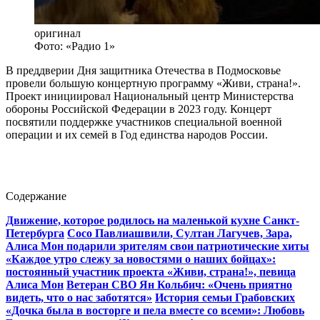
оригинал
Фото: «Радио 1»
В преддверии Дня защитника Отечества в Подмосковье
провели большую концертную программу «Живи, страна!».
Проект инициировал Национальный центр Министерства
обороны Российской Федерации в 2023 году. Концерт
посвятили поддержке участников специальной военной
операции и их семей в Год единства народов России.
Содержание
Движение, которое родилось на маленькой кухне Санкт-
Петербурга
Сосо Павлиашвили, Султан Лагучев, Зара,
Алиса Мон подарили зрителям свои патриотические хиты
«Каждое утро слежу за новостями о наших бойцах»:
постоянный участник проекта «Живи, страна!», певица
Алиса Мон
Ветеран СВО Ян Кольбич: «Очень приятно
видеть, что о нас заботятся»
История семьи Грабовских
«Дочка была в восторге и пела вместе со всеми»: Любовь