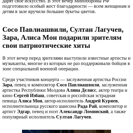
дарят своё искусство. В этот вечер Минобороны РФ
подготовило особый жест благодарности — всем женщинам и
детям в зале вручили большие букеты цветов.
Сосо Павлиашвили, Султан Лагучев,
Зара, Алиса Мон подарили зрителям
свои патриотические хиты
В этот вечер перед зрителями выступили известные артисты и
музыканты, многие из которых не раз поддерживали бойцов в
зоне специальной военной операции.
Среди участников концерта — заслуженная артистка России
Зара
, певец и композитор
Сосо Павлиашвили
, заслуженная
артистка Республики Молдова
Алина Делисс
, актер театра и
кино
Сергей Избаш
, советская и российская эстрадная
певица
Алиса Мон
, автор-исполнитель
Андрей Куряев
,
исполнительница русского шансона
Рада Рай
, композитор и
артист
Эдгар
, певец и поэт
Александр Ломинский
, а также
популярный исполнитель
Султан Лагучев
.