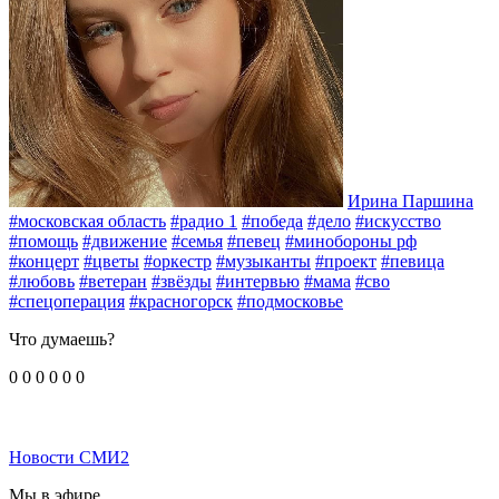
Ирина Паршина
#московская область
#радио 1
#победа
#дело
#искусство
#помощь
#движение
#семья
#певец
#минобороны рф
#концерт
#цветы
#оркестр
#музыканты
#проект
#певица
#любовь
#ветеран
#звёзды
#интервью
#мама
#сво
#спецоперация
#красногорск
#подмосковье
Что думаешь?
0
0
0
0
0
0
Новости СМИ2
Мы в эфире