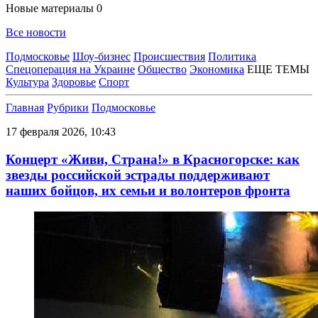
Новые материалы
0
Все новости
Подмосковье
Шоу-бизнес
Происшествия
Политика
Спецоперация на Украине
Общество
Экономика
ЕЩЕ ТЕМЫ
Культура
Здоровье
Спорт
Главная
Рубрики
Подмосковье
17 февраля 2026, 10:43
Концерт «Живи, Страна!» в Красногорске: как
звезды российской эстрады поддерживают
наших бойцов, их семьи и волонтеров фронта