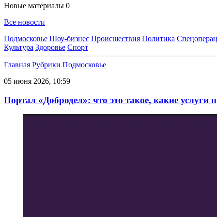
Новые материалы
0
Все новости
Подмосковье
Шоу-бизнес
Происшествия
Политика
Спецоперац
Культура
Здоровье
Спорт
Главная
Рубрики
Подмосковье
05 июня 2026, 10:59
Портал «Добродел»: что это такое, какие услуги