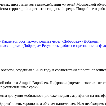
лючевых инструментов взаимодействия жителей Московской облас
йства территорий и развития городской среды. Подробнее о рабо
»
Какие вопросы можно решить через «Добродел»
«Добродел» —
вался портал «Добродел»
Результаты работы и признание на фед
бласти, созданная в 2015 году в соответствии с постановление
ой области Андрей Воробьев. Цифровой формат позволил жител
в установленные сроки.
телям доступно мобильное приложение для смартфонов на платфо
бродел" очень хорошо нам об этом напоминает. Нам необходимо