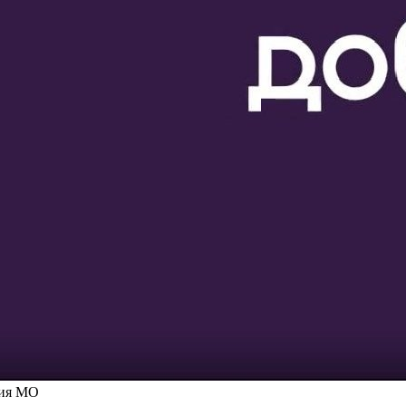
ния МО