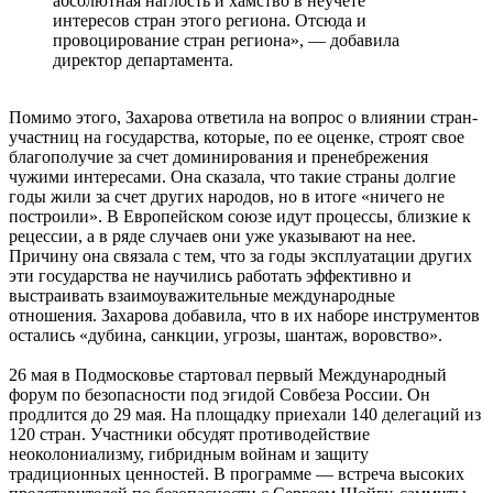
абсолютная наглость и хамство в неучёте
интересов стран этого региона. Отсюда и
провоцирование стран региона», — добавила
директор департамента.
Помимо этого, Захарова ответила на вопрос о влиянии стран-
участниц на государства, которые, по ее оценке, строят свое
благополучие за счет доминирования и пренебрежения
чужими интересами. Она сказала, что такие страны долгие
годы жили за счет других народов, но в итоге «ничего не
построили». В Европейском союзе идут процессы, близкие к
рецессии, а в ряде случаев они уже указывают на нее.
Причину она связала с тем, что за годы эксплуатации других
эти государства не научились работать эффективно и
выстраивать взаимоуважительные международные
отношения. Захарова добавила, что в их наборе инструментов
остались «дубина, санкции, угрозы, шантаж, воровство».
26 мая в Подмосковье стартовал первый Международный
форум по безопасности под эгидой Совбеза России. Он
продлится до 29 мая. На площадку приехали 140 делегаций из
120 стран. Участники обсудят противодействие
неоколониализму, гибридным войнам и защиту
традиционных ценностей. В программе — встреча высоких