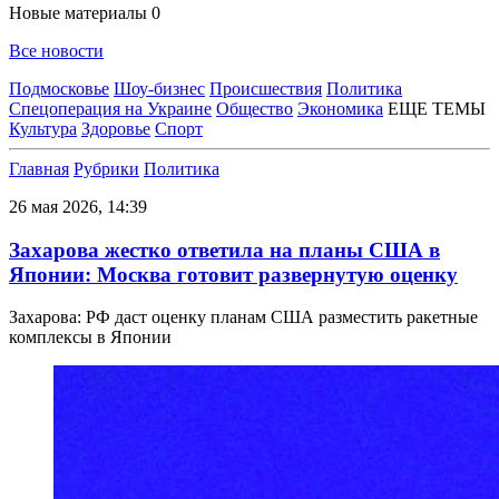
Новые материалы
0
Все новости
Подмосковье
Шоу-бизнес
Происшествия
Политика
Спецоперация на Украине
Общество
Экономика
ЕЩЕ ТЕМЫ
Культура
Здоровье
Спорт
Главная
Рубрики
Политика
26 мая 2026, 14:39
Захарова жестко ответила на планы США в
Японии: Москва готовит развернутую оценку
Захарова: РФ даст оценку планам США разместить ракетные
комплексы в Японии