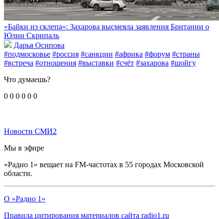
«Байки из склепа»: Захарова высмеяла заявления Британии о
Юлии Скрипаль
Дарья Осипова
#подмосковье
#россия
#санкции
#африка
#форум
#страны
#встреча
#отношения
#выставки
#счёт
#захарова
#шойгу
Что думаешь?
0
0
0
0
0
0
Новости СМИ2
Мы в эфире
«Радио 1» вещает на FM-частотах в 55 городах Московской
области.
О «Радио 1»
Правила цитирования материалов сайта radio1.ru