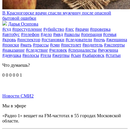
В Красногорске врачи спасли мужчину после опасной
бытовой ошибки
Дарья Осипова
#суд
#преступление
#убийство
#лес
#врачи
#проверка
#автобус
#телефон
#дело
#мвд
#школы
#операция
#семья
#кровь
#инспектор
#остановки
#следователи
#ночь
#женщина
#поиски
#мать
#трассы
#сми
#пистолет
#водитель
#эксперты
#наказание
#следствие
#человек
#специалисты
#мужчина
#девушка
#волосы
#тела
#жертвы
#сын
#хабаровск
#статьи
Что думаешь?
0
0
0
0
0
1
Новости СМИ2
Мы в эфире
«Радио 1» вещает на FM-частотах в 55 городах Московской
области.