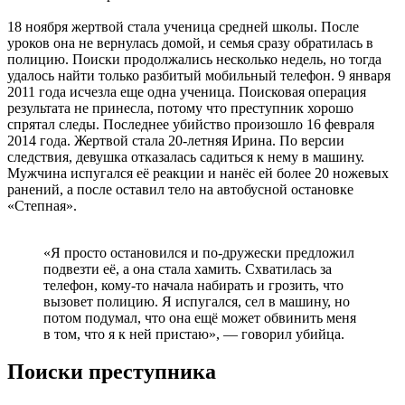
18 ноября жертвой стала ученица средней школы. После
уроков она не вернулась домой, и семья сразу обратилась в
полицию. Поиски продолжались несколько недель, но тогда
удалось найти только разбитый мобильный телефон. 9 января
2011 года исчезла еще одна ученица. Поисковая операция
результата не принесла, потому что преступник хорошо
спрятал следы. Последнее убийство произошло 16 февраля
2014 года. Жертвой стала 20-летняя Ирина. По версии
следствия, девушка отказалась садиться к нему в машину.
Мужчина испугался её реакции и нанёс ей более 20 ножевых
ранений, а после оставил тело на автобусной остановке
«Степная».
«Я просто остановился и по‑дружески предложил
подвезти её, а она стала хамить. Схватилась за
телефон, кому‑то начала набирать и грозить, что
вызовет полицию. Я испугался, сел в машину, но
потом подумал, что она ещё может обвинить меня
в том, что я к ней пристаю», — говорил убийца.
Поиски преступника