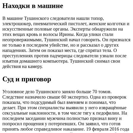
Находки в машине
В машине Тушинского следователи нашли топор,
электрошокер, пневматический пистолет, женские колготки и
искусственные половые органы. Эксперты обнаружили на
этих вещах кровь и волосы Ирины. Когда улики стали
неопровержимыми, Тушинский начал говорить. Он признался
не только в последнем убийстве, но и рассказал о других
нападениях. Затем он показал места, где спрятал тела. О
преступлениях против падчерицы следователи узнали после
изъятия домашнего компьютера. Тушинский снимал свои
действия на камеру.
Суд и приговор
Уголовное дело Тушинского заняло больше 70 томов.
Следствие назначило свыше 60 экспертиз. Одна из проверок
показала, что подсудимый был вменяем и понимал, что
делает. При этом специалисты выявили у него извращённые
сексуальные наклонности, в том числе тягу к педофилии. На
последнем заседании мужчина полностью признал вину и
попросил прощения у потерпевших. Он заявил, что готов
принять любое справедливое наказание. 19 февраля 2016 года