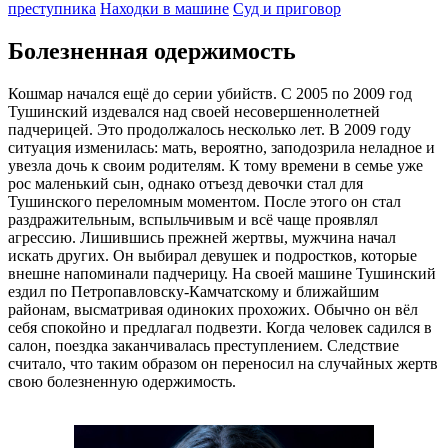
преступника
Находки в машине
Суд и приговор
Болезненная одержимость
Кошмар начался ещё до серии убийств. С 2005 по 2009 год
Тушинский издевался над своей несовершеннолетней
падчерицей. Это продолжалось несколько лет. В 2009 году
ситуация изменилась: мать, вероятно, заподозрила неладное и
увезла дочь к своим родителям. К тому времени в семье уже
рос маленький сын, однако отъезд девочки стал для
Тушинского переломным моментом. После этого он стал
раздражительным, вспыльчивым и всё чаще проявлял
агрессию. Лишившись прежней жертвы, мужчина начал
искать других. Он выбирал девушек и подростков, которые
внешне напоминали падчерицу. На своей машине Тушинский
ездил по Петропавловску-Камчатскому и ближайшим
районам, высматривая одиноких прохожих. Обычно он вёл
себя спокойно и предлагал подвезти. Когда человек садился в
салон, поездка заканчивалась преступлением. Следствие
считало, что таким образом он переносил на случайных жертв
свою болезненную одержимость.