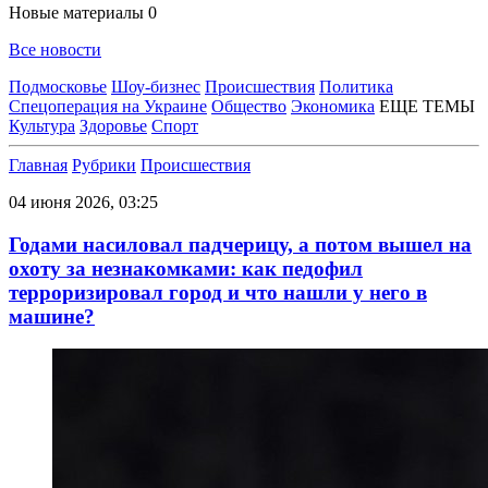
Новые материалы
0
Все новости
Подмосковье
Шоу-бизнес
Происшествия
Политика
Спецоперация на Украине
Общество
Экономика
ЕЩЕ ТЕМЫ
Культура
Здоровье
Спорт
Главная
Рубрики
Происшествия
04 июня 2026, 03:25
Годами насиловал падчерицу, а потом вышел на
охоту за незнакомками: как педофил
терроризировал город и что нашли у него в
машине?