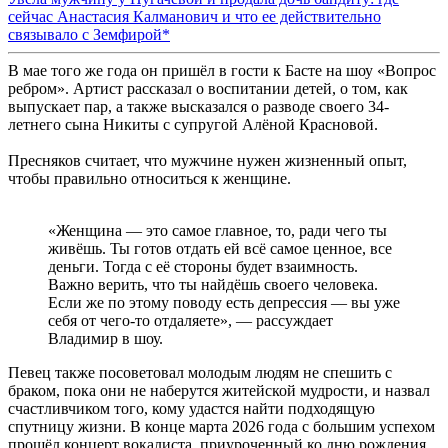
сейчас Анастасия Калманович и что ее действительно
связывало с Земфирой*
В мае того же года он пришёл в гости к Басте на шоу «Вопрос
ребром». Артист рассказал о воспитании детей, о том, как
выпускает пар, а также высказался о разводе своего 34-
летнего сына Никиты с супругой Алёной Красновой.
Пресняков считает, что мужчине нужен жизненный опыт,
чтобы правильно относиться к женщине.
«Женщина — это самое главное, то, ради чего ты
живёшь. Ты готов отдать ей всё самое ценное, все
деньги. Тогда с её стороны будет взаимность.
Важно верить, что ты найдёшь своего человека.
Если же по этому поводу есть депрессия — вы уже
себя от чего-то отдаляете», — рассуждает
Владимир в шоу.
Певец также посоветовал молодым людям не спешить с
браком, пока они не наберутся житейской мудрости, и назвал
счастливчиком того, кому удастся найти подходящую
спутницу жизни. В конце марта 2026 года с большим успехом
прошёл концерт вокалиста, приуроченный ко дню рождения.