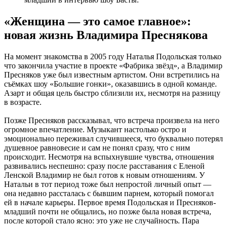
«Женщина — это самое главное»:
новая жизнь Владимира Преснякова
На момент знакомства в 2005 году Наталья Подольская только
что закончила участие в проекте «Фабрика звёзд», а Владимир
Пресняков уже был известным артистом. Они встретились на
съёмках шоу «Большие гонки», оказавшись в одной команде.
Азарт и общая цель быстро сблизили их, несмотря на разницу
в возрасте.
Позже Пресняков рассказывал, что встреча произвела на него
огромное впечатление. Музыкант настолько остро и
эмоционально переживал случившееся, что буквально потерял
душевное равновесие и сам не понял сразу, что с ним
происходит. Несмотря на вспыхнувшие чувства, отношения
развивались неспешно: сразу после расставания с Еленой
Ленской Владимир не был готов к новым отношениям. У
Натальи в тот период тоже был непростой личный опыт —
она недавно рассталась с бывшим парнем, который помогал
ей в начале карьеры. Первое время Подольская и Пресняков-
младший почти не общались, но позже была новая встреча,
после которой стало ясно: это уже не случайность. Пара