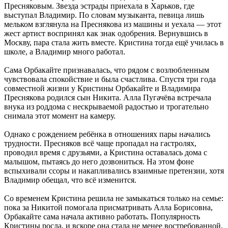
Пресняковым. Звезда эстрады приехала в Харьков, где
выступал Владимир. По словам музыканта, певица лишь
мельком взглянула на Преснякова из машины и уехала — этот
жест артист воспринял как знак одобрения. Вернувшись в
Москву, пара стала жить вместе. Кристина тогда ещё училась в
школе, а Владимир много работал.
Сама Орбакайте признавалась, что рядом с возлюбленным
чувствовала спокойствие и была счастлива. Спустя три года
совместной жизни у Кристины Орбакайте и Владимира
Преснякова родился сын Никита. Алла Пугачёва встречала
внука из роддома с нескрываемой радостью и трогательно
снимала этот момент на камеру.
Однако с рождением ребёнка в отношениях пары начались
трудности. Пресняков всё чаще пропадал на гастролях,
проводил время с друзьями, а Кристина оставалась дома с
малышом, пытаясь до него дозвониться. На этом фоне
вспыхивали ссоры и накапливались взаимные претензии, хотя
Владимир обещал, что всё изменится.
Со временем Кристина решила не замыкаться только на семье:
пока за Никитой помогала присматривать Алла Борисовна,
Орбакайте сама начала активно работать. Популярность
Кристины росла, и вскоре она стала не менее востребованной,