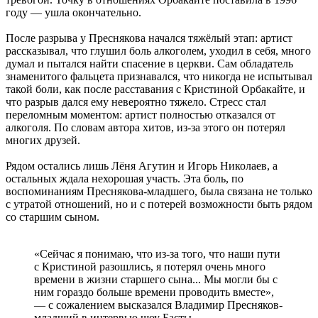
году — ушла окончательно.
После разрыва у Преснякова начался тяжёлый этап: артист
рассказывал, что глушил боль алкоголем, уходил в себя, много
думал и пытался найти спасение в церкви. Сам обладатель
знаменитого фальцета признавался, что никогда не испытывал
такой боли, как после расставания с Кристиной Орбакайте, и
что разрыв дался ему невероятно тяжело. Стресс стал
переломным моментом: артист полностью отказался от
алкоголя. По словам автора хитов, из-за этого он потерял
многих друзей.
Рядом остались лишь Лёня Агутин и Игорь Николаев, а
остальных ждала нехорошая участь. Эта боль, по
воспоминаниям Преснякова-младшего, была связана не только
с утратой отношений, но и с потерей возможности быть рядом
со старшим сыном.
«Сейчас я понимаю, что из-за того, что наши пути
с Кристиной разошлись, я потерял очень много
времени в жизни старшего сына... Мы могли бы с
ним гораздо больше времени проводить вместе»,
— с сожалением высказался Владимир Пресняков-
младший в интервью шоу Басты.