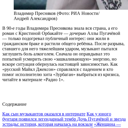
Владимир Пресняков (Фото: РИА Новости/
Андрей Александров)
В 90-е годы Владимира Преснякова знала вся страна, а его
роман с Кристиной Орбакайте — дочерью Аллы Пугачёвой
— только подогревал публичный интерес: они жили в
гражданском браке и растили общего ребёнка. После разрыва,
ставшего для него тяжелейшим ударом, музыкант пытался
заглушить боль алкоголем. Сначала он оправдывал это
попыткой усмирить свою «зашкаливающую» энергию, но
вскоре ситуация обернулась настоящей зависимостью. Как
«русский Майкл Джексон» справлялся с падением и кто
помог исполнителю хита «Зурбаган» выбраться из кризиса,
читайте в материале «Радио 1».
Содержание
Как сын музыкантов оказался в интернате
Как у юного
бунтаря появился легендарный тембр
Дочь Пугачёвой и звезда
эстрады: история, которая началась на вокзале
«Женщина —