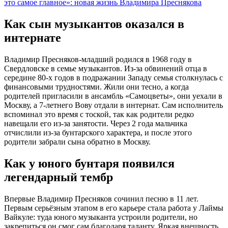
это самое главное»: новая жизнь Владимира Преснякова
Как сын музыкантов оказался в
интернате
Владимир Пресняков-младший родился в 1968 году в
Свердловске в семье музыкантов. Из-за обвинений отца в
середине 80-х годов в подражании Западу семья столкнулась с
финансовыми трудностями. Жили они тесно, а когда
родителей пригласили в ансамбль «Самоцветы», они уехали в
Москву, а 7-летнего Вову отдали в интернат. Сам исполнитель
вспоминал это время с тоской, так как родители редко
навещали его из-за занятости. Через 2 года мальчика
отчислили из-за бунтарского характера, и после этого
родители забрали сына обратно в Москву.
Как у юного бунтаря появился
легендарный тембр
Впервые Владимир Пресняков сочинил песню в 11 лет.
Первым серьёзным этапом в его карьере стала работа у Лаймы
Вайкуле: туда юного музыканта устроили родители, но
закрепиться он смог сам благодаря таланту. Яркая внешность