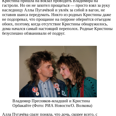
Кристина пришла на вокзал проводить Владимира на
гастроли. Но он не захотел прощаться — просто взял за руку
наследницу Аллы Пугачёвой и увлёк за собой в вагон, не
оставив шанса передумать. Никто из родных Кристины даже
не подозревал, что прощание на перроне обернётся отъездом
обоих, поэтому, когда отсутствие Кристины обнаружилось,
дома начался самый настоящий переполох. Родные Кристины
безуспешно обзванивали её подруг.
Владимир Пресняков-младший и Кристина
Орбакайте (Фото: РИА Новости/О. Волкова)
Алла Пугачёва сразу поняла, что дочь, скорее всего, с