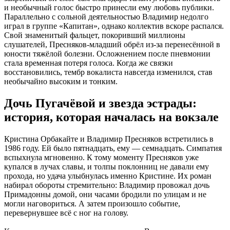
и необычный голос быстро принесли ему любовь публики.
Параллельно с сольной деятельностью Владимир недолго
играл в группе «Капитан», однако коллектив вскоре распался.
Свой знаменитый фальцет, покоривший миллионы
слушателей, Пресняков-младший обрёл из-за перенесённой в
юности тяжёлой болезни. Осложнением после пневмонии
стала временная потеря голоса. Когда же связки
восстановились, тембр вокалиста навсегда изменился, став
необычайно высоким и тонким.
Дочь Пугачёвой и звезда эстрады:
история, которая началась на вокзале
Кристина Орбакайте и Владимир Пресняков встретились в
1986 году. Ей было пятнадцать, ему — семнадцать. Симпатия
вспыхнула мгновенно. К тому моменту Пресняков уже
купался в лучах славы, и толпы поклонниц не давали ему
прохода, но удача улыбнулась именно Кристине. Их роман
набирал обороты стремительно: Владимир провожал дочь
Примадонны домой, они часами бродили по улицам и не
могли наговориться. А затем произошло событие,
перевернувшее всё с ног на голову.