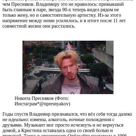
чем Пресняков. Владимиру это не нравилось: привыкший
быть главным в паре, звезда 90-х теперь видел рядом не
только жену, но и самостоятельную артистку. Из-за этого
напряжение между ними усилилось, и в итоге после 11 лет
совместной жизни они расстались.
Никита Пресняков (Фото:
Инстаграм*@npresnyakov)
Годы спустя Владимир признавался, что вёл себя тогда далеко
не идеально: измены, алкоголь, ночные похождения с
друзьями. Музыкант мог просто исчезнуть и не вернуться
домой, а Кристина оставалась одна со своей болью и
тревогой. Точку в отношениях Орбакайте поставила в 1996