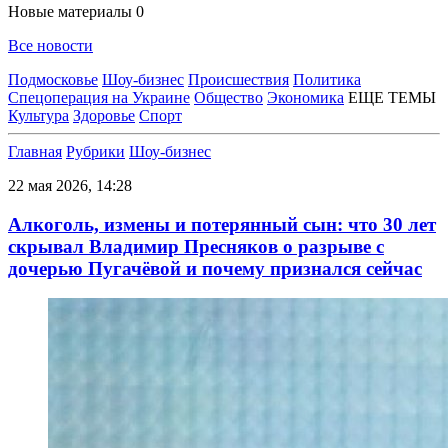
Новые материалы
0
Все новости
Подмосковье
Шоу-бизнес
Происшествия
Политика
Спецоперация на Украине
Общество
Экономика
ЕЩЕ ТЕМЫ
Культура
Здоровье
Спорт
Главная
Рубрики
Шоу-бизнес
22 мая 2026, 14:28
Алкоголь, измены и потерянный сын: что 30 лет
скрывал Владимир Пресняков о разрыве с
дочерью Пугачёвой и почему признался сейчас