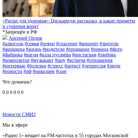
«Риски для здоровья»: Цискаридзе рассказал, в какие приметы
и суеверия верит
*Запрещён в РФ
Арсений Орлов
#алкоголь
#семья
#певец
#спасение
#концерт
#зрители
#женщина
#жизнь
#родители
#прощание
#певица
#фото
#фабрика
#вагон
#алла пугачёва
#инстаграм
#любовь
#композитор
#музыкант
#шоу
#встреча
#отношения
#интервью
#болезни
#стресс
#артист
#депрессия
#люди
#новости
#рф
#николаев
#сын
Что думаешь?
0
0
0
0
0
0
Новости СМИ2
Мы в эфире
«Радио 1» вещает на FM-частотах в 55 городах Московской