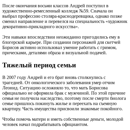
После окончания восьми классов Андрей поступил в
художественно-ремесленный колледж №59. Сначала он
выбрал профессию столяра-краснодеревщика, однако позже
сменил направление и перевелся на специальность «художник
декоративно-прикладного искусства».
Эти навыки впоследствии неожиданно пригодились ему в
блогерской карьере. При создании персонажей для скетчей
Борисов активно использовал умение работать с гримом,
прическами, деталями образа и визуальной подачей.
Тяжелый период семьи
В 2007 году Андрей и его брат вновь столкнулись с
трагедией. От онкологического заболевания умер отчим
Леонид. Ситуацию осложняло то, что мать Борисова
официально не оформила брак с мужчиной. По этой причине
семья не получила наследство, поэтому после смерти биолога
семье пришлось покинуть жилье и переехать на съемную
квартиру. Часть имущества присвоили знакомые покойного.
Чтобы помочь матери и иметь собственные деньги, молодой
человек начал подрабатывать официантом.