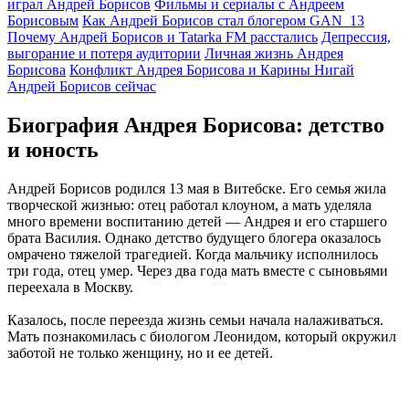
играл Андрей Борисов
Фильмы и сериалы с Андреем
Борисовым
Как Андрей Борисов стал блогером GAN_13
Почему Андрей Борисов и Tatarka FM расстались
Депрессия,
выгорание и потеря аудитории
Личная жизнь Андрея
Борисова
Конфликт Андрея Борисова и Карины Нигай
Андрей Борисов сейчас
Биография Андрея Борисова: детство
и юность
Андрей Борисов родился 13 мая в Витебске. Его семья жила
творческой жизнью: отец работал клоуном, а мать уделяла
много времени воспитанию детей — Андрея и его старшего
брата Василия. Однако детство будущего блогера оказалось
омрачено тяжелой трагедией. Когда мальчику исполнилось
три года, отец умер. Через два года мать вместе с сыновьями
переехала в Москву.
Казалось, после переезда жизнь семьи начала налаживаться.
Мать познакомилась с биологом Леонидом, который окружил
заботой не только женщину, но и ее детей.