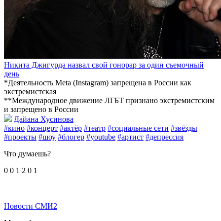
Никита Джигурда назвал свой гонорар за один съемочный
день
*Деятельность Meta (Instagram) запрещена в России как
экстремистская
**Международное движение ЛГБТ признано экстремистским
и запрещено в России
Дайана Хусинова
#кино
#концерт
#актёр
#театр
#социальные сети
#звёзды
#проекты
#шоу
#блогер
#youtube
#артист
#депрессия
Что думаешь?
0
0
1
2
0
1
Новости СМИ2