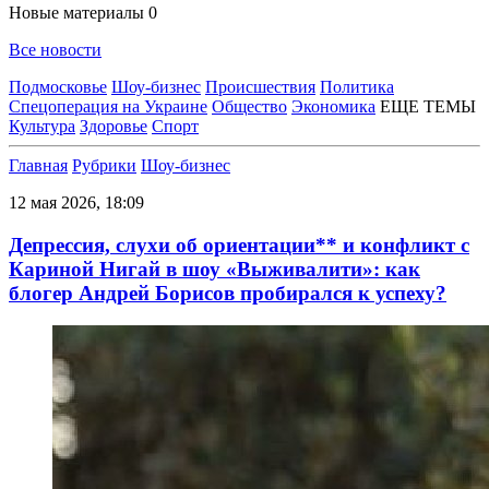
Новые материалы
0
Все новости
Подмосковье
Шоу-бизнес
Происшествия
Политика
Спецоперация на Украине
Общество
Экономика
ЕЩЕ ТЕМЫ
Культура
Здоровье
Спорт
Главная
Рубрики
Шоу-бизнес
12 мая 2026, 18:09
Депрессия, слухи об ориентации** и конфликт с
Кариной Нигай в шоу «Выживалити»: как
блогер Андрей Борисов пробирался к успеху?