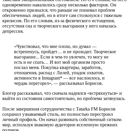
одновременно навалилось сразу несколько факторов. Он
откровенно признался, что раньше не понимал проблем
обеспеченных людей, но в итоге сам столкнулся с тяжелым
кризисом. По его словам, из-за физического истощения,
отсутствия сна и творческого выгорания у него началась
депрессия.
«Чувствовал, что мне плохо, но думал —
встрепенусь, пройдет… и не проходит. Творческое
выгорание... Если я чем-то увлечен, то могу не
есть и не спать… И вот мой организм просто
послал меня. Покупка квартиры, заработок,
отношения, распад с Лилей, упадок охватов,
активности в Instagram* — все наслоилось, и
чердак перегорел», — рассказывал Борисов.
Блогер рассказывал, что сначала надеялся «встряхнуться» и
выйти из состояния самостоятельно, но проблема затянулась.
После завершения сотрудничества с Tatarka FM Борисов
сохранил узнаваемый стиль, но полностью перестроил
личный профиль. Он начал развивать собственный ситком-
мир, используя знакомую аудитории вселенную прежних
роликов.