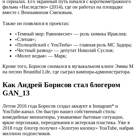
и сериалах. Его экранный путь начался с короткометражного
фильма «Наследство» (2014), где он работал на площадке
вместе с Вениамином Смеховым.
Также он появлялся в проектах:
«Темный мир: Равновесие» — роль химика Ираклия;
«Слепая»;
«Полицейский с YouТюба» — главная роль MC Задира;
«Честный развод» — депутат Николай Суслов;
«Молот ведьм» — Марк;
Кроме того, Борисов снимался в музыкальном клипе Эммы М
на песню Beautiful Life, где сыграл вампира-администратора.
Как Андрей Борисов стал блогером
GAN_13
Летом 2016 года Борисов создал аккаунт в Instagram* и
YouTube-канал. Он быстро нашел собственный стиль:
комедийные миниатюры, узнаваемые бытовые ситуации,
яркие персонажи, переодевания и актерская пластика. Уже в
2018 году блогер получил «Золотую кнопку» YouTube, набрав
миллион подписчиков.