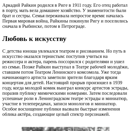
Аркадий Райкин родился в Риге в 1911 году. Его отец работал
в порту, мать вела домашнее хозяйство. У знаменитости были
брат и сестры. Семья переживала непростое время: началась
Первая мировая война, Райкины покинули Ригу и поселились
сначала в Рыбинске, потом в Петрограде.
Любовь к искусству
С детства юноша увлекался театром и рисованием. Но путь в
искусство оказался тернистым: поступив учиться на
режиссера и актера, парень поссорился с родителями и ушел
из семьи. Позже Райкин выступал в Театре рабочей молодёжи,
ставшим потом Театром Ленинского комсомола. Уже тогда
начинающего артиста заметили зрители благодаря ярким
концертам для детей. Настоящий прорыв произошел в 1939
году, когда молодой комик выиграл конкурс артистов эстрады,
поразив публику мимическими номерами. Затем последовали
успешные роли в Ленинградском театре эстрады и миниатюр,
участие в телепередачах, записи монологов и миниатюр.
Особое восхищение публики вызвали быстрые изменения
облика актёра, создающие целый спектр персонажей.