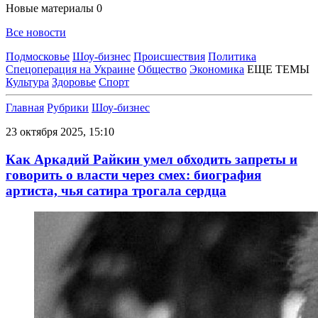
Новые материалы
0
Все новости
Подмосковье
Шоу-бизнес
Происшествия
Политика
Спецоперация на Украине
Общество
Экономика
ЕЩЕ ТЕМЫ
Культура
Здоровье
Спорт
Главная
Рубрики
Шоу-бизнес
23 октября 2025, 15:10
Как Аркадий Райкин умел обходить запреты и
говорить о власти через смех: биография
артиста, чья сатира трогала сердца