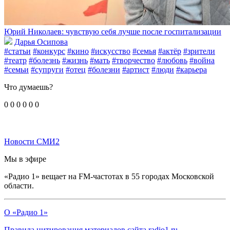
Юрий Николаев: ​чувствую себя лучше после госпитализации
Дарья Осипова
#статьи
#конкурс
#кино
#искусство
#семья
#актёр
#зрители
#театр
#болезнь
#жизнь
#мать
#творчество
#любовь
#война
#семьи
#супруги
#отец
#болезни
#артист
#люди
#карьера
Что думаешь?
0
0
0
0
0
0
Новости СМИ2
Мы в эфире
«Радио 1» вещает на FM-частотах в 55 городах Московской
области.
О «Радио 1»
Правила цитирования материалов сайта radio1.ru