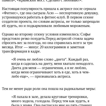
память», «Крымский мост. Сделано с любовью!».
Настоящая популярность пришла к актрисе после сериала
«Фитнес», где она сыграла Асю — неспортивную девушку,
устроившуюся работать в фитнес-клуб. В первом сезоне
создатели проекта, по словам актрисы, не только запрещали
ей худеть, но и подкармливали любимым мороженым.
Однако ко второму сезону условия изменились: Софье
предстояло резко похудеть.Перед актрисой стояла задача
сбросить вес за полгода, но она справилась всего за три
месяца. Итог — минус 20 килограммов и заметная
трансформация в кадре.
«Я очень не люблю слово „диета“. Каждый раз,
когда я садилась на диету, меня хватало ненадолго.
Диета для меня — ограничения, а я не люблю,
когда меня ограничивают хоть в еде, хоть в чем-
либо еще», — признавалась актриса.
Тем не менее ради роли она пошла на радикальные меры:
«Я пахала в зале, делала круговые тренировки,
много ходила, голодала. Перед тем как худеть, я
была у врача. Она расписала мне на пять страниц,