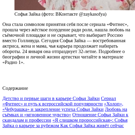
Софья Зайка (фото: ВКонтакте @zaykasofya)
Она стала символом принятия себя после сериала «Фитнес»,
прошла через жёсткое похудение ради роли, нашла любовь на
съёмочной площадке и не скрывает, что выбирает Россию
вместо Голливуда. Сегодня Софья Зайка — востребованная
актриса, жена и мама, чья карьера продолжает набирать
обороты. 24 января она отпразднует 32-летие. Подробнее о
биографии и личной жизни артистки читайте в материале
«Радио 1».
Содержание
Детство и первые шаги в карьере Софьи Зайки
Сериал
«Фитнес» и путь к всероссийской популярности
«Холоп»,
«Чебурашка» и закрепление успеха Софьи Зайки
Любовь на
съёмках и «мгновенное чувство»
Отношение Софьи Зайки к
скандалам и профессии
«Я слишком пророссийская»: Софья
Зайка о карьере за рубежом
Как Софья Зайка живёт сейчас