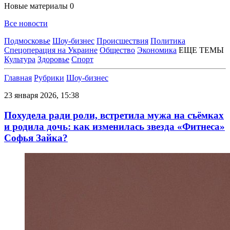
Новые материалы
0
Все новости
Подмосковье
Шоу-бизнес
Происшествия
Политика
Спецоперация на Украине
Общество
Экономика
ЕЩЕ ТЕМЫ
Культура
Здоровье
Спорт
Главная
Рубрики
Шоу-бизнес
23 января 2026, 15:38
Похудела ради роли, встретила мужа на съёмках
и родила дочь: как изменилась звезда «Фитнеса»
Софья Зайка?