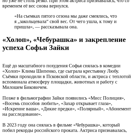
но уже не столь резко. При этом актриса признавалась, что со
временем её вес снова вернулся.
«На съемках пятого сезона мы даже смеялись, что
я „закольцевала“ свой вес. От чего ушла, к тому и
пришла», — рассказывала она.
«Холоп», «Чебурашка» и закрепление
успеха Софьи Зайки
Ещё до масштабного похудения Софья снялась в комедии
«Холоп» Клима Шипенко, где сыграла крестьянку Любу.
Съёмки проходили в Псковской области, и актриса с теплотой
вспоминала атмосферу площадки, животных и работу с
Милошем Биковичем.
Позже в фильмографии Зайки появились «Мисс Полиция»,
«Восемь способов любить», «Захар открывает глаза»,
«Искренне ваша», «Дикие предки», «Полярный», «Абонемент
на расследование».
В 2023 году она снялась в фильме «Чебурашка», который
побил рекорды российского проката. Актриса признавалась,