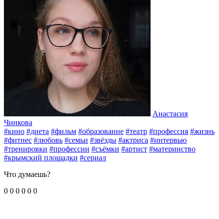
Анастасия
Чинкова
#кино
#диета
#фильм
#образование
#театр
#профессия
#жизнь
#фитнес
#любовь
#семьи
#звёзды
#актриса
#интервью
#тренировки
#профессии
#съёмки
#артист
#материнство
#крымский площадки
#сериал
Что думаешь?
0
0
0
0
0
0