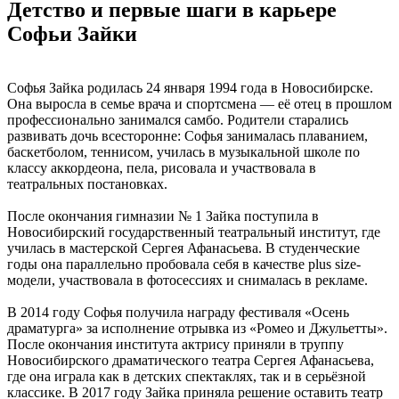
Детство и первые шаги в карьере
Софьи Зайки
Софья Зайка родилась 24 января 1994 года в Новосибирске.
Она выросла в семье врача и спортсмена — её отец в прошлом
профессионально занимался самбо. Родители старались
развивать дочь всесторонне: Софья занималась плаванием,
баскетболом, теннисом, училась в музыкальной школе по
классу аккордеона, пела, рисовала и участвовала в
театральных постановках.
После окончания гимназии № 1 Зайка поступила в
Новосибирский государственный театральный институт, где
училась в мастерской Сергея Афанасьева. В студенческие
годы она параллельно пробовала себя в качестве plus size-
модели, участвовала в фотосессиях и снималась в рекламе.
В 2014 году Софья получила награду фестиваля «Осень
драматурга» за исполнение отрывка из «Ромео и Джульетты».
После окончания института актрису приняли в труппу
Новосибирского драматического театра Сергея Афанасьева,
где она играла как в детских спектаклях, так и в серьёзной
классике. В 2017 году Зайка приняла решение оставить театр