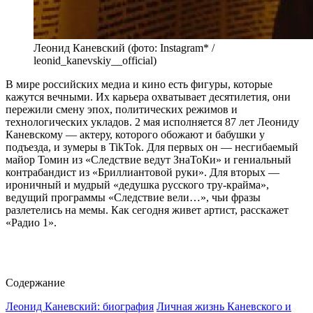
Леонид Каневский (фото: Instagram* /
leonid_kanevskiy__official)
В мире российских медиа и кино есть фигуры, которые
кажутся вечными. Их карьера охватывает десятилетия, они
пережили смену эпох, политических режимов и
технологических укладов. 2 мая исполняется 87 лет Леониду
Каневскому — актеру, которого обожают и бабушки у
подъезда, и зумеры в TikTok. Для первых он — несгибаемый
майор Томин из «Следствие ведут ЗнаТоКи» и гениальный
контрабандист из «Бриллиантовой руки». Для вторых —
ироничный и мудрый «дедушка русского тру-крайма»,
ведущий программы «Следствие вели…», чьи фразы
разлетелись на мемы. Как сегодня живет артист, расскажет
«Радио 1».
Содержание
Леонид Каневский: биография
Личная жизнь Каневского и