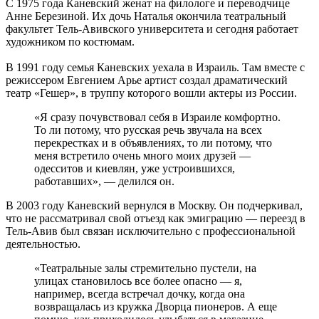
С 1975 года Каневский женат на филологе и переводчице
Анне Березиной. Их дочь Наталья окончила театральный
факультет Тель-Авивского университета и сегодня работает
художником по костюмам.
В 1991 году семья Каневских уехала в Израиль. Там вместе с
режиссером Евгением Арье артист создал драматический
театр «Гешер», в труппу которого вошли актеры из России.
«Я сразу почувствовал себя в Израиле комфортно.
То ли потому, что русская речь звучала на всех
перекрестках и в объявлениях, то ли потому, что
меня встретило очень много моих друзей —
одесситов и киевлян, уже устроившихся,
работавших», — делился он.
В 2003 году Каневский вернулся в Москву. Он подчеркивал,
что не рассматривал свой отъезд как эмиграцию — переезд в
Тель-Авив был связан исключительно с профессиональной
деятельностью.
«Театральные залы стремительно пустели, на
улицах становилось все более опасно — я,
например, всегда встречал дочку, когда она
возвращалась из кружка Дворца пионеров. А еще