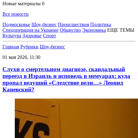
Новые материалы
0
Все новости
Подмосковье
Шоу-бизнес
Происшествия
Политика
Спецоперация на Украине
Общество
Экономика
ЕЩЕ ТЕМЫ
Культура
Здоровье
Спорт
Главная
Рубрики
Шоу-бизнес
01 мая 2026, 11:30
Слухи о смертельном диагнозе, скандальный
переезд в Израиль и исповедь в мемуарах: куда
пропал ведущий «Следствие вели…» Леонид
Каневский?