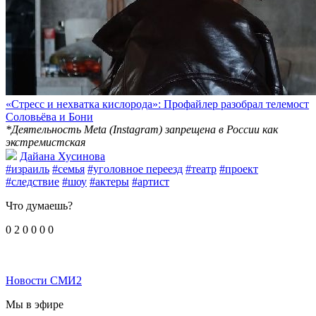
«Стресс и нехватка кислорода»: Профайлер разобрал телемост
Соловьёва и Бони
*Деятельность Meta (Instagram) запрещена в России как
экстремистская
Дайана Хусинова
#израиль
#семья
#уголовное переезд
#театр
#проект
#следствие
#шоу
#актеры
#артист
Что думаешь?
0
2
0
0
0
0
Новости СМИ2
Мы в эфире