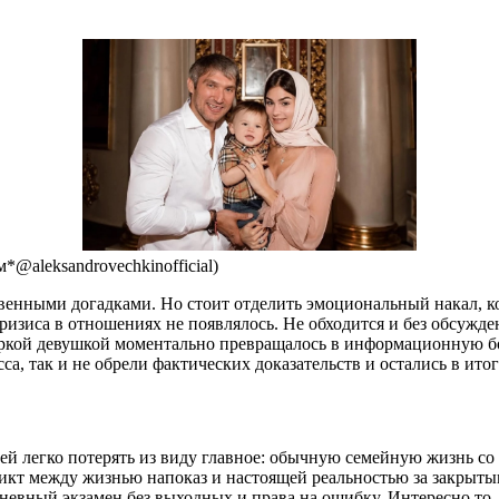
@aleksandrovechkinofficial)
венными догадками. Но стоит отделить эмоциональный накал, ко
ризиса в отношениях не появлялось. Не обходится и без обсужд
ркой девушкой моментально превращалось в информационную бом
а, так и не обрели фактических доказательств и остались в ито
й легко потерять из виду главное: обычную семейную жизнь со
т между жизнью напоказ и настоящей реальностью за закрытыми
невный экзамен без выходных и права на ошибку. Интересно то,