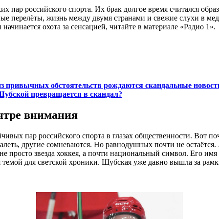
 пар российского спорта. Их брак долгое время считался образ
е перелёты, жизнь между двумя странами и свежие слухи в меди
 начинается охота за сенсацией, читайте в материале «Радио 1».
з привычных обстоятельств рождаются скандальные новости 
Шубской превращается в скандал?
нтре внимания
чивых пар российского спорта в глазах общественности. Вот п
леть, другие сомневаются. Но равнодушных почти не остаётся.
е просто звезда хоккея, а почти национальный символ. Его имя 
я темой для светской хроники. Шубская уже давно вышла за рамки