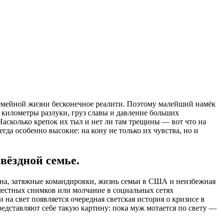
семейной жизни бесконечное реалити. Поэтому малейший намёк
 километры разлуки, груз славы и давление больших
Насколько крепок их тыл и нет ли там трещины — вот что на
да особенно высокие: на кону не только их чувства, но и
вёздной семье.
на, затяжные командировки, жизнь семьи в США и неизбежная
вместных снимков или молчание в социальных сетях
а свет появляется очередная светская история о кризисе в
редставляют себе такую картину: пока муж мотается по свету —