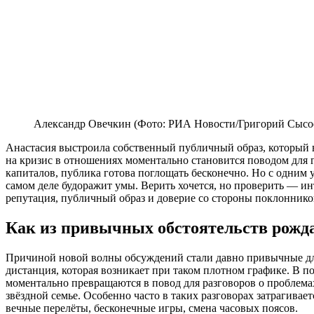
Александр Овечкин (Фото: РИА Новости/Григорий Сысо
Анастасия выстроила собственный публичный образ, который в
на кризис в отношениях моментально становится поводом для 
капиталов, публика готова поглощать бесконечно. Но с одним 
самом деле будоражит умы. Верить хочется, но проверить — инт
репутация, публичный образ и доверие со стороны поклоннико
Как из привычных обстоятельств рожда
Причиной новой волны обсуждений стали давно привычные для
дистанция, которая возникает при таком плотном графике. В 
моментально превращаются в повод для разговоров о проблемах
звёздной семье. Особенно часто в таких разговорах затрагива
вечные перелёты, бесконечные игры, смена часовых поясов.