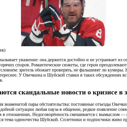
ев)
ызывает уважение: она держится достойно и не устраивает из 
горячих споров. Романтические сюжеты, где герои преодолевают
условием: зритель обожает проверять, не фальшивят ли кумиры. 
ереснее. У Овечкина и Шубской ставки в таких обсуждениях всег
в.
ются скандальные новости о кризисе в з
 знаменитой пары обстоятельства: постоянные отъезды Овечки
подобной ситуации любая пауза в общении, редкое появление со
 в отношениях. Недоговорённость смешивается с вымыслом — и н
ется тема одиночества Шубской. Сплетники и подписчики живо п