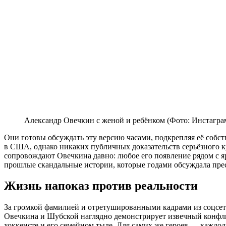
Александр Овечкин с женой и ребёнком (Фото: Инстаграм*
Они готовы обсуждать эту версию часами, подкрепляя её собст
в США, однако никаких публичных доказательств серьёзного к
сопровождают Овечкина давно: любое его появление рядом с я
прошлые скандальные истории, которые годами обсуждала пресс
Жизнь напоказ против реальности
За громкой фамилией и отретушированными кадрами из соцсете
Овечкина и Шубской наглядно демонстрирует извечный конфлик
хоккеисте и его семейном тыле. Для самих же героев — каждод