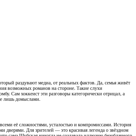
торый раздувают медиа, от реальных фактов. Да, семья живёт
ения возможных романов на стороне. Такие слухи
бу. Сам хоккеист эти разговоры категорически отрицал, а
ге лишь домыслами.
 всеми её сложностями, усталостью и компромиссами. История
 дверями. Для зрителей — это красивая легенда о звёздном
 что сама Шубская никогда не создавала иллюзию безоблачного