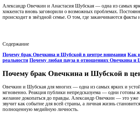
Александр Овечкин и Анастасия Шубская — одна из самых ярких
хоккеиста вновь заговорили о возможных проблемах. Постоянны
происходит в звёздной семье. О том, где заканчиваются факты и
Содержание
Почему брак Овечкина и Шубской в центре внимания
Как и
реальности
Почему любая пауза в отношениях Овечкина и 
Почему брак Овечкина и Шубской в це
Овечкин и Шубская для многих — одна из самых ярких и устой
мгновенно. Реакция публики непредсказуема — одни готовы жа
желание докопаться до правды. Александр Овечкин — это уже н
звучит как событие для всей страны, а личная жизнь становитс
полноценную медийную личность.