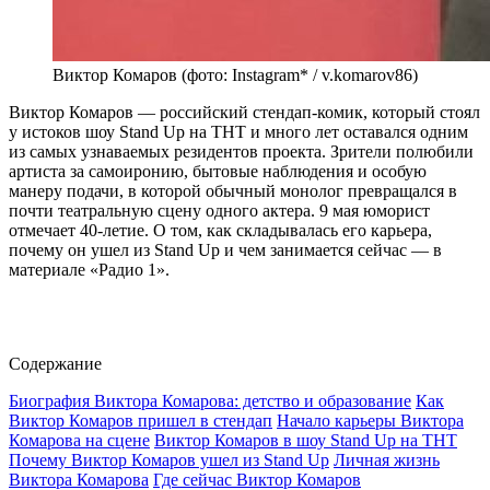
Виктор Комаров (фото: Instagram* / v.komarov86)
Виктор Комаров — российский стендап-комик, который стоял
у истоков шоу Stand Up на ТНТ и много лет оставался одним
из самых узнаваемых резидентов проекта. Зрители полюбили
артиста за самоиронию, бытовые наблюдения и особую
манеру подачи, в которой обычный монолог превращался в
почти театральную сцену одного актера. 9 мая юморист
отмечает 40-летие. О том, как складывалась его карьера,
почему он ушел из Stand Up и чем занимается сейчас — в
материале «Радио 1».
Содержание
Биография Виктора Комарова: детство и образование
Как
Виктор Комаров пришел в стендап
Начало карьеры Виктора
Комарова на сцене
Виктор Комаров в шоу Stand Up на ТНТ
Почему Виктор Комаров ушел из Stand Up
Личная жизнь
Виктора Комарова
Где сейчас Виктор Комаров