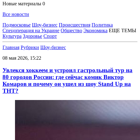
Новые материалы
0
Все новости
Подмосковье
Шоу-бизнес
Происшествия
Политика
Спецоперация на Украине
Общество
Экономика
ЕЩЕ ТЕМЫ
Культура
Здоровье
Спорт
Главная
Рубрики
Шоу-бизнес
08 мая 2026, 15:22
Увлекся хоккеем и устроил гастрольный тур на
80 городов России: где сейчас комик Виктор
Комаров и почему он ушел из шоу Stand Up на
ТНТ?