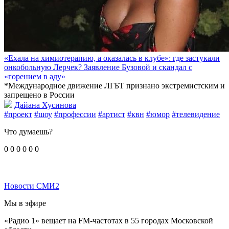
«Ехала на химиотерапию, а оказалась в клубе»: где застукали
онкобольную Лерчек? Заявление Бузовой и скандал с
«горением в аду»
*Международное движение ЛГБТ признано экстремистским и
запрещено в России
Дайана Хусинова
#проект
#шоу
#профессии
#артист
#квн
#юмор
#телевидение
Что думаешь?
0
0
0
0
0
0
Новости СМИ2
Мы в эфире
«Радио 1» вещает на FM-частотах в 55 городах Московской