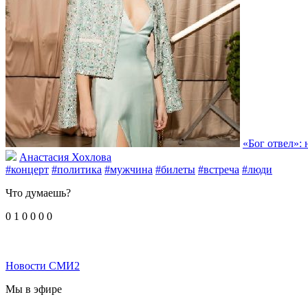
«Бог отвел»: 
Анастасия Хохлова
#концерт
#политика
#мужчина
#билеты
#встреча
#люди
Что думаешь?
0
1
0
0
0
0
Новости СМИ2
Мы в эфире