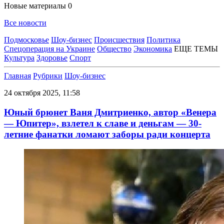
Новые материалы
0
Все новости
Подмосковье
Шоу-бизнес
Происшествия
Политика
Спецоперация на Украине
Общество
Экономика
ЕЩЕ ТЕМЫ
Культура
Здоровье
Спорт
Главная
Рубрики
Шоу-бизнес
24 октября 2025, 11:58
Юный брюнет Ваня Дмитриенко, автор «Венера
— Юпитер», взлетел к славе и деньгам — 30-
летние фанатки ломают заборы ради концерта