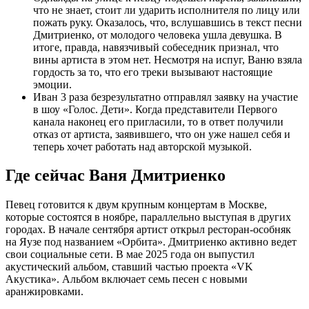
что не знает, стоит ли ударить исполнителя по лицу или
пожать руку. Оказалось, что, вслушавшись в текст песни
Дмитриенко, от молодого человека ушла девушка. В
итоге, правда, навязчивый собеседник признал, что
вины артиста в этом нет. Несмотря на испуг, Ваню взяла
гордость за то, что его треки вызывают настоящие
эмоции.
Иван 3 раза безрезультатно отправлял заявку на участие
в шоу «Голос. Дети». Когда представители Первого
канала наконец его пригласили, то в ответ получили
отказ от артиста, заявившего, что он уже нашел себя и
теперь хочет работать над авторской музыкой.
Где сейчас Ваня Дмитриенко
Певец готовится к двум крупным концертам в Москве,
которые состоятся в ноябре, параллельно выступая в других
городах. В начале сентября артист открыл ресторан-особняк
на Яузе под названием «Орбита». Дмитриенко активно ведет
свои социальные сети. В мае 2025 года он выпустил
акустический альбом, ставший частью проекта «VK
Акустика». Альбом включает семь песен с новыми
аранжировками.