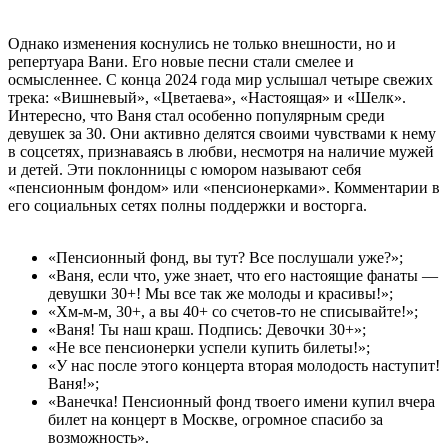
Однако изменения коснулись не только внешности, но и
репертуара Вани. Его новые песни стали смелее и
осмысленнее. С конца 2024 года мир услышал четыре свежих
трека: «Вишневый», «Цветаева», «Настоящая» и «Шелк».
Интересно, что Ваня стал особенно популярным среди
девушек за 30. Они активно делятся своими чувствами к нему
в соцсетях, признаваясь в любви, несмотря на наличие мужей
и детей. Эти поклонницы с юмором называют себя
«пенсионным фондом» или «пенсионерками». Комментарии в
его социальных сетях полны поддержки и восторга.
«Пенсионный фонд, вы тут? Все послушали уже?»;
«Ваня, если что, уже знает, что его настоящие фанаты —
девушки 30+! Мы все так же молоды и красивы!»;
«Хм-м-м, 30+, а вы 40+ со счетов-то не списывайте!»;
«Ваня! Ты наш краш. Подпись: Девочки 30+»;
«Не все пенсионерки успели купить билеты!»;
«У нас после этого концерта вторая молодость наступит!
Ваня!»;
«Ванечка! Пенсионный фонд твоего имени купил вчера
билет на концерт в Москве, огромное спасибо за
возможность».