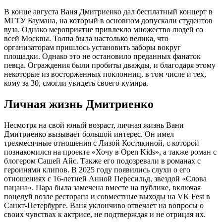
В конце августа Ваня Дмитриенко дал бесплатный концерт в
МГТУ Баумана, на который в основном допускали студентов
вуза. Однако мероприятие привлекло множество людей со
всей Москвы. Толпа была настолько велика, что
организаторам пришлось установить заборы вокруг
площадки. Однако это не остановило преданных фанаток
певца. Ограждения были пробиты дважды, и благодаря этому
некоторые из восторженных поклонниц, в том числе и тех,
кому за 30, смогли увидеть своего кумира.
Личная жизнь Дмитриенко
Несмотря на свой юный возраст, личная жизнь Вани
Дмитриенко вызывает большой интерес. Он имел
трехмесячные отношения с Лизой Костякиной, с которой
познакомился на проекте «Хочу в Open Kids», а также роман с
блогером Сашей Айс. Также его подозревали в романах с
героинями клипов. В 2025 году появились слухи о его
отношениях с 16-летней Анной Пересильд, звездой «Слова
пацана». Пара была замечена вместе на публике, включая
поцелуй возле ресторана и совместные выходы на VK Fest в
Санкт-Петербурге. Ваня уклончиво отвечает на вопросы о
своих чувствах к актрисе, не подтверждая и не отрицая их.