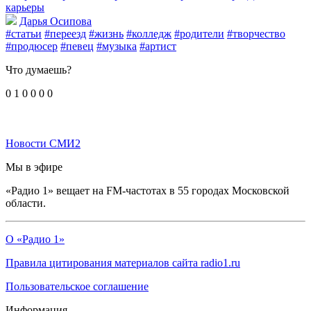
карьеры
Дарья Осипова
#статьи
#переезд
#жизнь
#колледж
#родители
#творчество
#продюсер
#певец
#музыка
#артист
Что думаешь?
0
1
0
0
0
0
Новости СМИ2
Мы в эфире
«Радио 1» вещает на FM-частотах в 55 городах Московской
области.
О «Радио 1»
Правила цитирования материалов сайта radio1.ru
Пользовательское соглашение
Информация