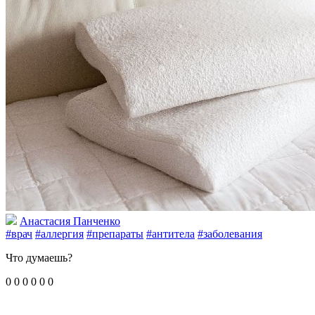
Анастасия Панченко
#врач
#аллергия
#препараты
#антитела
#заболевания
Что думаешь?
0
0
0
0
0
0