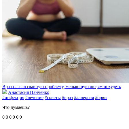
Врач назвал главную проблему, мешающую людям похудеть
Анастасия Панченко
#инфекция
#лечение
#советы
#врач
#аллергия
#орви
Что думаешь?
0
0
0
0
0
0