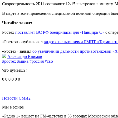
Скорострельность 2Б11 составляет 12-15 выстрелов в минуту. 
В марте в зоне проведения специальной военной операции бы
Читайте также:
Ростех
поставляет ВС РФ боеприпасы для «Панцирь-С»
с опер
«Ростех» опубликовал
видео с испытаниями БМПТ «Терминат
«Ростех» заявил
об увеличении дальности противотанковой «
Александр Климов
#ростех
#мина
#россия
#сво
Что думаешь?
0
0
0
0
0
0
Новости СМИ2
Мы в эфире
«Радио 1» вещает на FM-частотах в 55 городах Московской обл