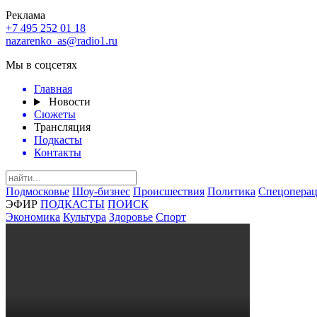
Реклама
+7 495 252 01 18
nazarenko_as@radio1.ru
Мы в соцсетях
Главная
Новости
Сюжеты
Трансляция
Подкасты
Контакты
Подмосковье
Шоу-бизнес
Происшествия
Политика
Спецоперац
ЭФИР
ПОДКАСТЫ
ПОИСК
Экономика
Культура
Здоровье
Спорт