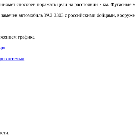
Миномет способен поражать цели на расстоянии 7 км. Фугасные м
л замечен автомобиль УАЗ-3303 с российскими бойцами, воору
ежением графика
ор»
Хризантемы»
асти.