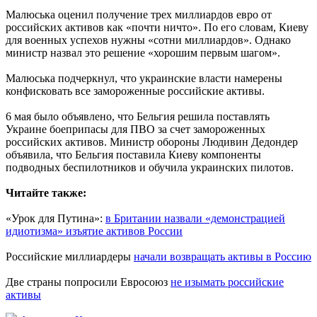
Малюська оценил получение трех миллиардов евро от
российских активов как «почти ничто». По его словам, Киеву
для военных успехов нужны «сотни миллиардов». Однако
министр назвал это решение «хорошим первым шагом».
Малюська подчеркнул, что украинские власти намерены
конфисковать все замороженные российские активы.
6 мая было объявлено, что Бельгия решила поставлять
Украине боеприпасы для ПВО за счет замороженных
российских активов. Министр обороны Людивин Дедондер
объявила, что Бельгия поставила Киеву компоненты
подводных беспилотников и обучила украинских пилотов.
Читайте также:
«Урок для Путина»:
в Британии назвали «демонстрацией
идиотизма» изъятие активов России
Российские миллиардеры
начали возвращать активы в Россию
Две страны попросили Евросоюз
не изымать российские
активы