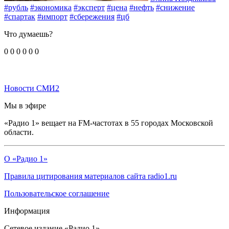
#рубль
#экономика
#эксперт
#цена
#нефть
#снижение
#спартак
#импорт
#сбережения
#цб
Что думаешь?
0
0
0
0
0
0
Новости СМИ2
Мы в эфире
«Радио 1» вещает на FM-частотах в 55 городах Московской
области.
О «Радио 1»
Правила цитирования материалов сайта radio1.ru
Пользовательское соглашение
Информация
Сетевое издание «Радио 1».