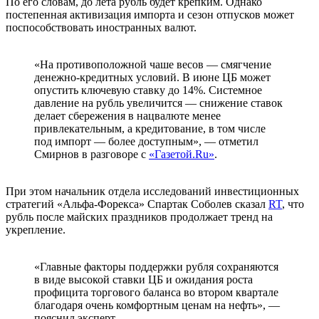
По его словам, до лета рубль будет крепким. Однако
постепенная активизация импорта и сезон отпусков может
поспособствовать иностранных валют.
«На противоположной чаше весов — смягчение
денежно-кредитных условий. В июне ЦБ может
опустить ключевую ставку до 14%. Системное
давление на рубль увеличится — снижение ставок
делает сбережения в нацвалюте менее
привлекательным, а кредитование, в том числе
под импорт — более доступным», — отметил
Смирнов в разговоре с
«Газетой.Ru»
.
При этом начальник отдела исследований инвестиционных
стратегий «Альфа-Форекса» Спартак Соболев сказал
RT
, что
рубль после майских праздников продолжает тренд на
укрепление.
«Главные факторы поддержки рубля сохраняются
в виде высокой ставки ЦБ и ожидания роста
профицита торгового баланса во втором квартале
благодаря очень комфортным ценам на нефть», —
пояснил эксперт.