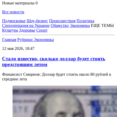
Новые материалы
0
Все новости
Подмосковье
Шоу-бизнес
Происшествия
Политика
Спецоперация на Украине
Общество
Экономика
ЕЩЕ ТЕМЫ
Культура
Здоровье
Спорт
Главная
Рубрики
Экономика
12 мая 2026, 18:47
Стало известно, сколько доллар будет стоить
предстоящим летом
Финансист Смирнов: Доллар будет стоить около 80 рублей к
середине лета