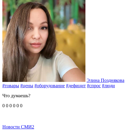
Элина Позднякова
#товары
#цены
#оборудование
#дефицит
#спрос
#люди
Что думаешь?
0
0
0
0
0
0
Новости СМИ2