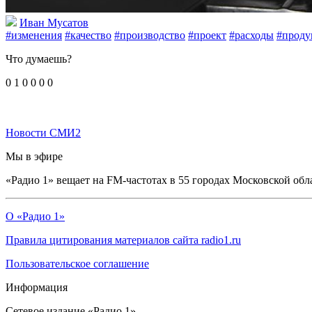
Иван Мусатов
#изменения
#качество
#производство
#проект
#расходы
#проду
Что думаешь?
0
1
0
0
0
0
Новости СМИ2
Мы в эфире
«Радио 1» вещает на FM-частотах в 55 городах Московской обл
О «Радио 1»
Правила цитирования материалов сайта radio1.ru
Пользовательское соглашение
Информация
Сетевое издание «Радио 1».