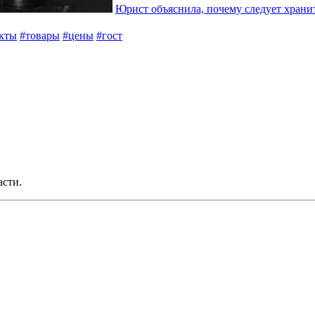
Юрист объяснила, почему следует хран
кты
#товары
#цены
#гост
асти.