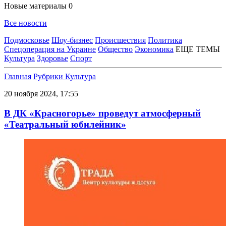
Новые материалы
0
Все новости
Подмосковье
Шоу-бизнес
Происшествия
Политика
Спецоперация на Украине
Общество
Экономика
ЕЩЕ ТЕМЫ
Культура
Здоровье
Спорт
Главная
Рубрики
Культура
20 ноября 2024, 17:55
В ДК «Красногорье» проведут атмосферный
«Театральный юбилейник»