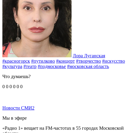
Лора Луганская
#красногорск
#путилково
#концерт
#творчество
#искусство
#культура
#театр
#подмосковье
#московская область
Что думаешь?
0
0
0
0
0
0
Новости СМИ2
Мы в эфире
«Радио 1» вещает на FM-частотах в 55 городах Московской