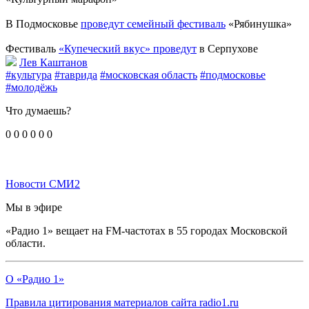
В Подмосковье
проведут семейный фестиваль
«Рябинушка»
Фестиваль
«Купеческий вкус» проведут
в Серпухове
Лев Каштанов
#культура
#таврида
#московская область
#подмосковье
#молодёжь
Что думаешь?
0
0
0
0
0
0
Новости СМИ2
Мы в эфире
«Радио 1» вещает на FM-частотах в 55 городах Московской
области.
О «Радио 1»
Правила цитирования материалов сайта radio1.ru