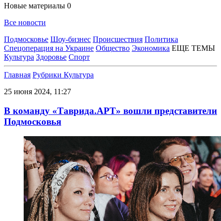
Новые материалы
0
Все новости
Подмосковье
Шоу-бизнес
Происшествия
Политика
Спецоперация на Украине
Общество
Экономика
ЕЩЕ ТЕМЫ
Культура
Здоровье
Спорт
Главная
Рубрики
Культура
25 июня 2024, 11:27
В команду «Таврида.АРТ» вошли представители
Подмосковья