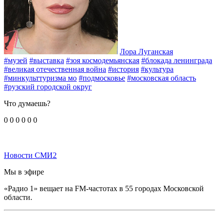
Лора Луганская
#музей
#выставка
#зоя космодемьянская
#блокада ленинграда
#великая отечественная война
#история
#культура
#минкульттуризма мо
#подмосковье
#московская область
#рузский городской округ
Что думаешь?
0
0
0
0
0
0
Новости СМИ2
Мы в эфире
«Радио 1» вещает на FM-частотах в 55 городах Московской
области.