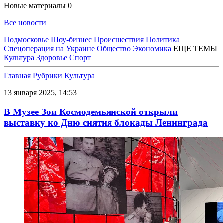
Новые материалы
0
Все новости
Подмосковье
Шоу-бизнес
Происшествия
Политика
Спецоперация на Украине
Общество
Экономика
ЕЩЕ ТЕМЫ
Культура
Здоровье
Спорт
Главная
Рубрики
Культура
13 января 2025, 14:53
В Музее Зои Космодемьянской открыли
выставку ко Дню снятия блокады Ленинграда