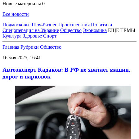
Новые материалы
0
Все новости
Подмосковье
Шоу-бизнес
Происшествия
Политика
Спецоперация на Украине
Общество
Экономика
ЕЩЕ ТЕМЫ
Культура
Здоровье
Спорт
Главная
Рубрики
Общество
16 мая 2025, 16:41
Автоэксперт Кадаков: В РФ не хватает машин,
дорог и парковок