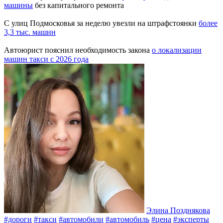
машины
без капитального ремонта
С улиц Подмосковья за неделю увезли на штрафстоянки
более
3,3 тыс. машин
Автоюрист пояснил необходимость закона
о локализации
машин такси с 2026 года
Элина Позднякова
#дороги
#такси
#автомобили
#автомобиль
#цена
#эксперты